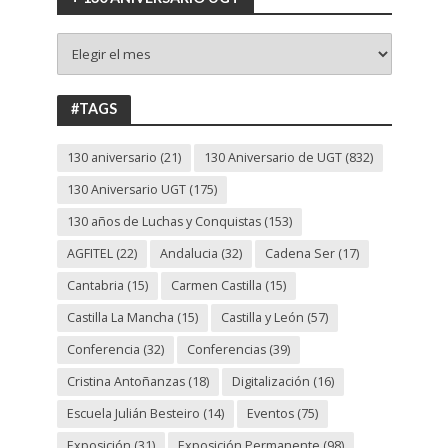
+
130
ANIVERSARIO
UGT
#TAGS
130 aniversario
(21)
130 Aniversario de UGT
(832)
130 Aniversario UGT
(175)
130 años de Luchas y Conquistas
(153)
AGFITEL
(22)
Andalucia
(32)
Cadena Ser
(17)
Cantabria
(15)
Carmen Castilla
(15)
Castilla La Mancha
(15)
Castilla y León
(57)
Conferencia
(32)
Conferencias
(39)
Cristina Antoñanzas
(18)
Digitalización
(16)
Escuela Julián Besteiro
(14)
Eventos
(75)
Exposición
(31)
Exposición Permanente
(98)