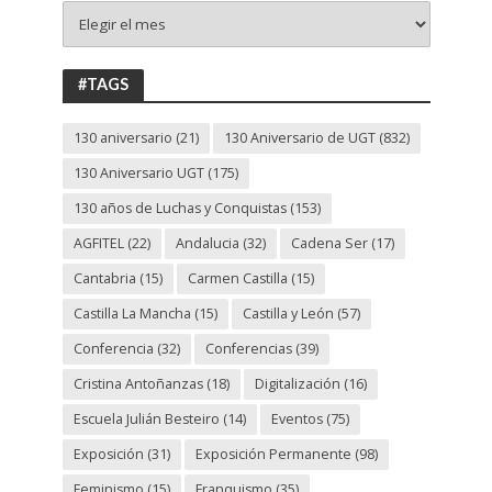
+
130
ANIVERSARIO
UGT
#TAGS
130 aniversario
(21)
130 Aniversario de UGT
(832)
130 Aniversario UGT
(175)
130 años de Luchas y Conquistas
(153)
AGFITEL
(22)
Andalucia
(32)
Cadena Ser
(17)
Cantabria
(15)
Carmen Castilla
(15)
Castilla La Mancha
(15)
Castilla y León
(57)
Conferencia
(32)
Conferencias
(39)
Cristina Antoñanzas
(18)
Digitalización
(16)
Escuela Julián Besteiro
(14)
Eventos
(75)
Exposición
(31)
Exposición Permanente
(98)
Feminismo
(15)
Franquismo
(35)