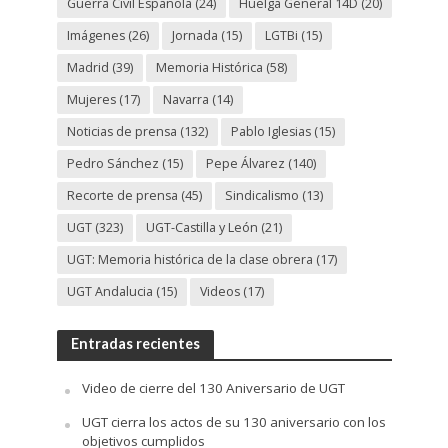
Guerra Civil Española
(24)
Huelga General 14D
(20)
Imágenes
(26)
Jornada
(15)
LGTBi
(15)
Madrid
(39)
Memoria Histórica
(58)
Mujeres
(17)
Navarra
(14)
Noticias de prensa
(132)
Pablo Iglesias
(15)
Pedro Sánchez
(15)
Pepe Álvarez
(140)
Recorte de prensa
(45)
Sindicalismo
(13)
UGT
(323)
UGT-Castilla y León
(21)
UGT: Memoria histórica de la clase obrera
(17)
UGT Andalucia
(15)
Videos
(17)
Entradas recientes
Video de cierre del 130 Aniversario de UGT
UGT cierra los actos de su 130 aniversario con los
objetivos cumplidos