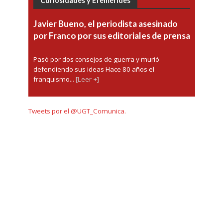
Curiosidades y Efemérides
Javier Bueno, el periodista asesinado
por Franco por sus editoriales de prensa
Pasó por dos consejos de guerra y murió
defendiendo sus ideas Hace 80 años el
franquismo...
[Leer +]
Tweets por el @UGT_Comunica.