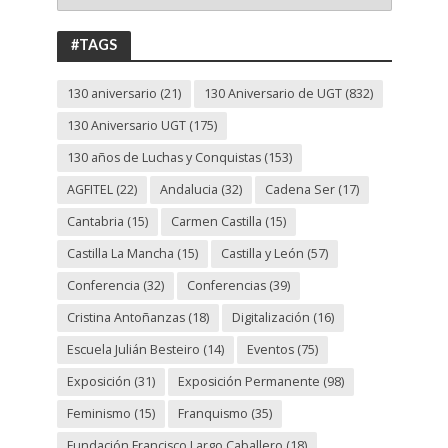
ANIVERSARIO
UGT
#TAGS
130 aniversario
(21)
130 Aniversario de UGT
(832)
130 Aniversario UGT
(175)
130 años de Luchas y Conquistas
(153)
AGFITEL
(22)
Andalucia
(32)
Cadena Ser
(17)
Cantabria
(15)
Carmen Castilla
(15)
Castilla La Mancha
(15)
Castilla y León
(57)
Conferencia
(32)
Conferencias
(39)
Cristina Antoñanzas
(18)
Digitalización
(16)
Escuela Julián Besteiro
(14)
Eventos
(75)
Exposición
(31)
Exposición Permanente
(98)
Feminismo
(15)
Franquismo
(35)
Fundación Francisco Largo Caballero
(18)