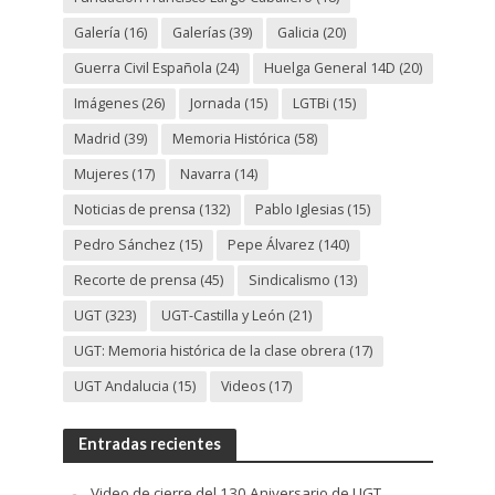
Galería
(16)
Galerías
(39)
Galicia
(20)
Guerra Civil Española
(24)
Huelga General 14D
(20)
Imágenes
(26)
Jornada
(15)
LGTBi
(15)
Madrid
(39)
Memoria Histórica
(58)
Mujeres
(17)
Navarra
(14)
Noticias de prensa
(132)
Pablo Iglesias
(15)
Pedro Sánchez
(15)
Pepe Álvarez
(140)
Recorte de prensa
(45)
Sindicalismo
(13)
UGT
(323)
UGT-Castilla y León
(21)
UGT: Memoria histórica de la clase obrera
(17)
UGT Andalucia
(15)
Videos
(17)
Entradas recientes
Video de cierre del 130 Aniversario de UGT