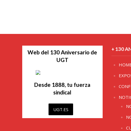
+ 130 A
Web del 130 Aniversario de
UGT
HOM
EXPO
Desde 1888, tu fuerza
CONF
sindical
NOTI
N
UGT.ES
N
C