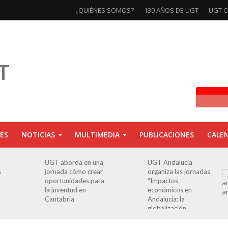
¿QUIÉNES SOMOS?
130 AÑOS DE UGT
UGT C
ES
NOTICIAS
MULTIMEDIA
PUBLICACIONES
CALE
UGT aborda en una
UGT Andalucía
s
jornada cómo crear
organiza las jornadas
oportunidades para
“Impactos
la juventud en
económicos en
Cantabria
Andalucía: la
globalización
cuestionada”.