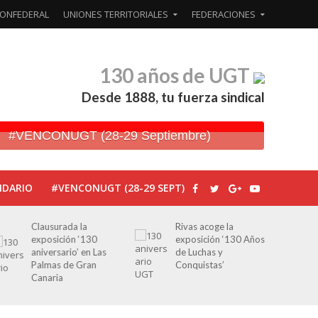
ONFEDERAL
UNIONES TERRITORIALES
FEDERACIONES
130 años de UGT
Desde 1888, tu fuerza sindical
#VENCONUGT (28-29 Septiembre)
NDARIO
#VENCONUGT (28-29 SEPT)
Clausurada la
Rivas acoge la
exposición ‘130
exposición ‘130 Años
aniversario’ en Las
de Luchas y
Palmas de Gran
Conquistas’
Canaria