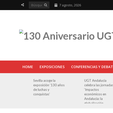
7 agosto, 2026
HOME
EXPOSICIONES
CONFERENCIAS Y DEBAT
ra en
Sevilla acoge la
UGT Andalucía
osición
exposición ‘130 años
celebra las jornada
e Luchas
de luchas y
‘Impactos
s’
conquistas’
económicos en
Andalucía: la
globalización
cuestionada’