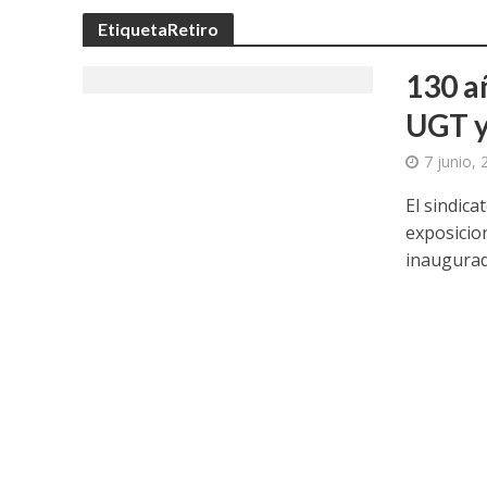
EtiquetaRetiro
130 a
UGT y
7 junio,
El sindica
exposicio
inaugurado