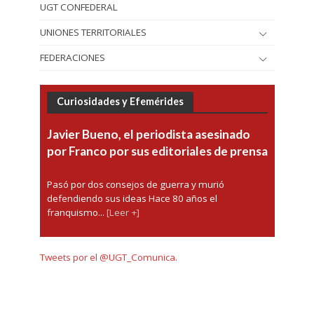
UGT CONFEDERAL
UNIONES TERRITORIALES
FEDERACIONES
Curiosidades y Efemérides
Javier Bueno, el periodista asesinado
por Franco por sus editoriales de prensa
Pasó por dos consejos de guerra y murió
defendiendo sus ideas Hace 80 años el
franquismo...
[Leer +]
Tweets por el @UGT_Comunica.