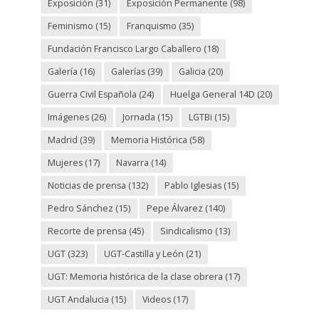
Exposición
(31)
Exposición Permanente
(98)
Feminismo
(15)
Franquismo
(35)
Fundación Francisco Largo Caballero
(18)
Galería
(16)
Galerías
(39)
Galicia
(20)
Guerra Civil Española
(24)
Huelga General 14D
(20)
Imágenes
(26)
Jornada
(15)
LGTBi
(15)
Madrid
(39)
Memoria Histórica
(58)
Mujeres
(17)
Navarra
(14)
Noticias de prensa
(132)
Pablo Iglesias
(15)
Pedro Sánchez
(15)
Pepe Álvarez
(140)
Recorte de prensa
(45)
Sindicalismo
(13)
UGT
(323)
UGT-Castilla y León
(21)
UGT: Memoria histórica de la clase obrera
(17)
UGT Andalucia
(15)
Videos
(17)