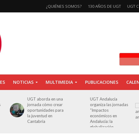
¿QUIÉNES SOMOS?
130 AÑOS DE UGT
UGT C
ES
NOTICIAS
MULTIMEDIA
PUBLICACIONES
CALE
a
UGT Andalucía
Clausurada la
organiza las jornadas
exposición ‘130
a
“Impactos
aniversario’ en Las
económicos en
Palmas de Gran
Andalucía: la
Canaria
globalización
cuestionada”.