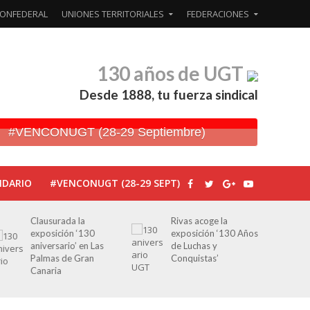
ONFEDERAL
UNIONES TERRITORIALES
FEDERACIONES
130 años de UGT
Desde 1888, tu fuerza sindical
#VENCONUGT (28-29 Septiembre)
NDARIO
#VENCONUGT (28-29 SEPT)
Rivas acoge la
Javier Bueno, el
exposición ‘130 Años
periodista asesinado
de Luchas y
por Franco por sus
Conquistas’
editoriales de prensa