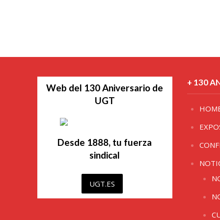
+ 130 A
Web del 130 Aniversario de
UGT
HOM
EXPO
Desde 1888, tu fuerza
CONF
sindical
NOTI
N
UGT.ES
N
C