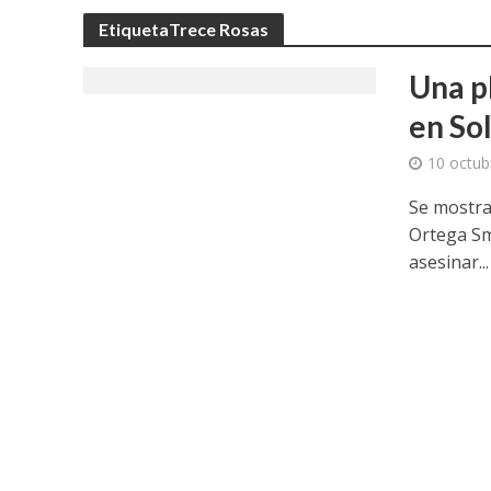
EtiquetaTrece Rosas
Una p
en Sol
10 octub
Se mostrar
Ortega Smi
asesinar...