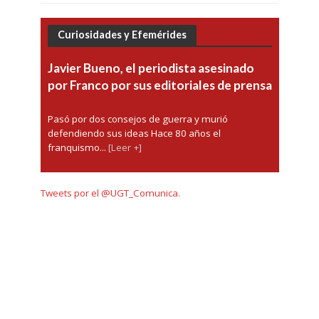
Curiosidades y Efemérides
Javier Bueno, el periodista asesinado
por Franco por sus editoriales de prensa
Pasó por dos consejos de guerra y murió
defendiendo sus ideas Hace 80 años el
franquismo...
[Leer +]
Tweets por el @UGT_Comunica.