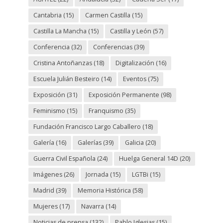
Cantabria
(15)
Carmen Castilla
(15)
Castilla La Mancha
(15)
Castilla y León
(57)
Conferencia
(32)
Conferencias
(39)
Cristina Antoñanzas
(18)
Digitalización
(16)
Escuela Julián Besteiro
(14)
Eventos
(75)
Exposición
(31)
Exposición Permanente
(98)
Feminismo
(15)
Franquismo
(35)
Fundación Francisco Largo Caballero
(18)
Galería
(16)
Galerías
(39)
Galicia
(20)
Guerra Civil Española
(24)
Huelga General 14D
(20)
Imágenes
(26)
Jornada
(15)
LGTBi
(15)
Madrid
(39)
Memoria Histórica
(58)
Mujeres
(17)
Navarra
(14)
Noticias de prensa
(132)
Pablo Iglesias
(15)