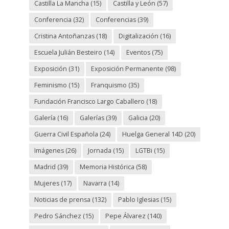
Castilla La Mancha
(15)
Castilla y León
(57)
Conferencia
(32)
Conferencias
(39)
Cristina Antoñanzas
(18)
Digitalización
(16)
Escuela Julián Besteiro
(14)
Eventos
(75)
Exposición
(31)
Exposición Permanente
(98)
Feminismo
(15)
Franquismo
(35)
Fundación Francisco Largo Caballero
(18)
Galería
(16)
Galerías
(39)
Galicia
(20)
Guerra Civil Española
(24)
Huelga General 14D
(20)
Imágenes
(26)
Jornada
(15)
LGTBi
(15)
Madrid
(39)
Memoria Histórica
(58)
Mujeres
(17)
Navarra
(14)
Noticias de prensa
(132)
Pablo Iglesias
(15)
Pedro Sánchez
(15)
Pepe Álvarez
(140)