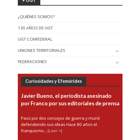
+ UGT
¿QUIÉNES SOMOS?
130 AÑOS DE UGT
UGT CONFEDERAL
UNIONES TERRITORIALES
FEDERACIONES
Curiosidades y Efemérides
Javier Bueno, el periodista asesinado
por Franco por sus editoriales de prensa
Pasó por dos consejos de guerra y murió
defendiendo sus ideas Hace 80 años el
franquismo...
[Leer +]