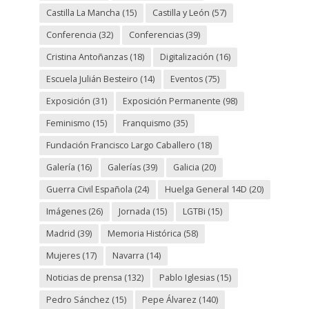
Castilla La Mancha
(15)
Castilla y León
(57)
Conferencia
(32)
Conferencias
(39)
Cristina Antoñanzas
(18)
Digitalización
(16)
Escuela Julián Besteiro
(14)
Eventos
(75)
Exposición
(31)
Exposición Permanente
(98)
Feminismo
(15)
Franquismo
(35)
Fundación Francisco Largo Caballero
(18)
Galería
(16)
Galerías
(39)
Galicia
(20)
Guerra Civil Española
(24)
Huelga General 14D
(20)
Imágenes
(26)
Jornada
(15)
LGTBi
(15)
Madrid
(39)
Memoria Histórica
(58)
Mujeres
(17)
Navarra
(14)
Noticias de prensa
(132)
Pablo Iglesias
(15)
Pedro Sánchez
(15)
Pepe Álvarez
(140)