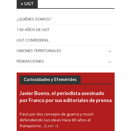
+ UGT
¿QUIÉNES SOMOS?
130 AÑOS DE UGT
UGT CONFEDERAL
UNIONES TERRITORIALES
FEDERACIONES
Curiosidades y Efemérides
Javier Bueno, el periodista asesinado
por Franco por sus editoriales de prensa
Pasó por dos consejos de guerra y murió
defendiendo sus ideas Hace 80 años el
franquismo...
[Leer +]