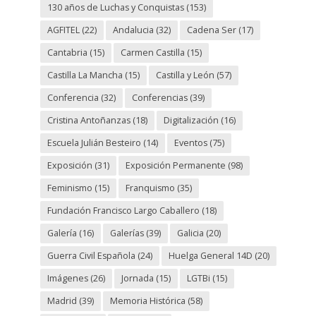
130 años de Luchas y Conquistas
(153)
AGFITEL
(22)
Andalucia
(32)
Cadena Ser
(17)
Cantabria
(15)
Carmen Castilla
(15)
Castilla La Mancha
(15)
Castilla y León
(57)
Conferencia
(32)
Conferencias
(39)
Cristina Antoñanzas
(18)
Digitalización
(16)
Escuela Julián Besteiro
(14)
Eventos
(75)
Exposición
(31)
Exposición Permanente
(98)
Feminismo
(15)
Franquismo
(35)
Fundación Francisco Largo Caballero
(18)
Galería
(16)
Galerías
(39)
Galicia
(20)
Guerra Civil Española
(24)
Huelga General 14D
(20)
Imágenes
(26)
Jornada
(15)
LGTBi
(15)
Madrid
(39)
Memoria Histórica
(58)