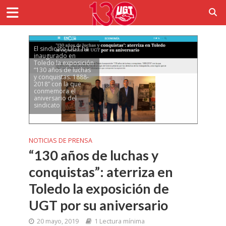
El sindicato UGT ha
inaugurado en
Toledo la exposición
“130 años de luchas
y conquistas. 1888-
2018” con la que
conmemora el
aniversario del
sindicato
NOTICIAS DE PRENSA
“130 años de luchas y
conquistas”: aterriza en
Toledo la exposición de
UGT por su aniversario
20 mayo, 2019
1 Lectura mínima