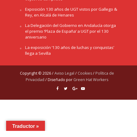
Exposición 130 años de UGT vistos por Gallego &
Rey, en Alcalá de Henares
La Delegación del Gobierno en Andalucía otorga
el premio ‘Plaza de España’ a UGT por el 130
aniversario
La exposición ‘130 años de luchas y conquistas’
llega a Sevilla
Copyright © 2026 /
Aviso Legal
/
Cookies
/
Política de
Privacidad
/ Diseñado por
Green Hat Workers
Traductor »