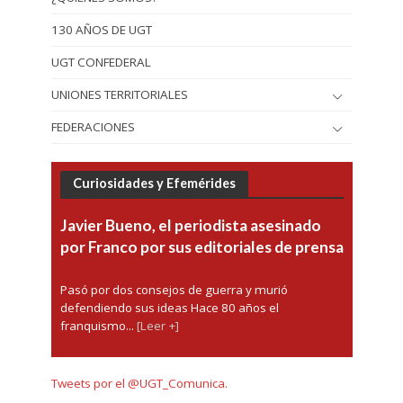
130 AÑOS DE UGT
UGT CONFEDERAL
UNIONES TERRITORIALES
FEDERACIONES
Curiosidades y Efemérides
Javier Bueno, el periodista asesinado
por Franco por sus editoriales de prensa
Pasó por dos consejos de guerra y murió
defendiendo sus ideas Hace 80 años el
franquismo...
[Leer +]
Tweets por el @UGT_Comunica.