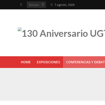
7 agosto, 2026
HOME
EXPOSICIONES
CONFERENCIAS Y DEBAT
UGT inaugura en R
Sevilla acoge la e
UGT Andalucía cel