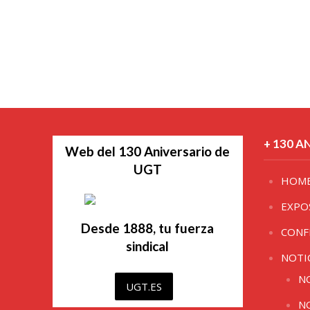
+ 130 A
Web del 130 Aniversario de
UGT
HOM
EXPO
Desde 1888, tu fuerza
CONF
sindical
NOTI
N
UGT.ES
N