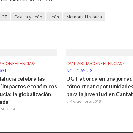
 UGT
Castilla y León
León
Memoria Histórica
A
•
CONFERENCIAS
•
CANTABRIA
•
CONFERENCIAS
•
UGT
NOTICIAS UGT
lucía celebra las
UGT aborda en una jornad
 ‘Impactos económicos
cómo crear oportunidade
cía: la globalización
para la juventud en Cantab
ada’
4 diciembre, 2019
re, 2019