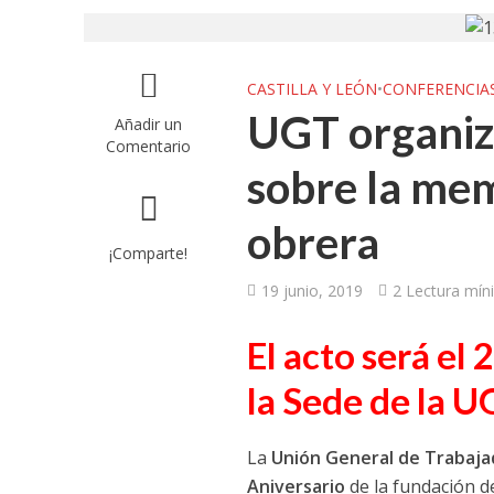
UGT aborda en un
UGT Andalucía org
CASTILLA Y LEÓN
•
CONFERENCIA
UGT organiz
Añadir un
Clausurada la exp
Comentario
sobre la mem
Rivas acoge la ex
obrera
Javier Bueno, el 
¡Comparte!
El historietista ‘K
19 junio, 2019
2 Lectura mí
El Ayuntamiento d
El acto será el 
la Sede de la U
La
Unión General de Trabajad
Aniversario
de la fundación de