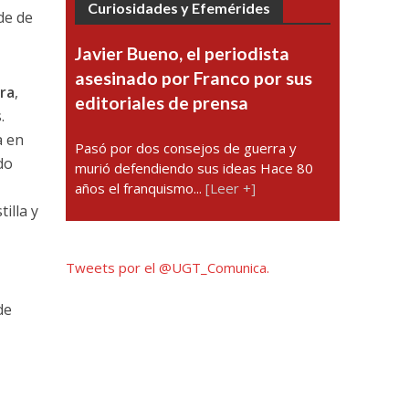
Curiosidades y Efemérides
ede de
Javier Bueno, el periodista
asesinado por Franco por sus
ara
,
editoriales de prensa
.
a en
Pasó por dos consejos de guerra y
do
murió defendiendo sus ideas Hace 80
años el franquismo...
[Leer +]
illa y
Tweets por el @UGT_Comunica.
de