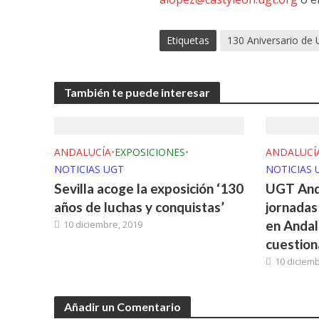
Etiquetas
130 Aniversario de
También te puede interesar
ANDALUCÍA
•
EXPOSICIONES
•
ANDALUCÍ
NOTICIAS UGT
NOTICIAS 
Sevilla acoge la exposición ‘130
UGT Anda
años de luchas y conquistas’
jornadas
en Andalu
10 diciembre, 2019
cuestion
10 diciemb
Añadir un Comentario