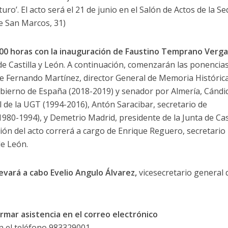
uro’. El acto será el 21 de junio en el Salón de Actos de la S
e San Marcos, 31)
.00 horas con la inauguración de Faustino Temprano Verg
de Castilla y León. A continuación, comenzarán las ponencias
de Fernando Martínez, director General de Memoria Históric
 Gobierno de España (2018-2019) y senador por Almería, Cándi
 de la UGT (1994-2016), Antón Saracibar, secretario de
980-1994), y Demetrio Madrid, presidente de la Junta de Cast
ón del acto correrá a cargo de Enrique Reguero, secretario
de León.
llevará a cabo Evelio Angulo Álvarez,
vicesecretario general 
irmar asistencia en el correo electrónico
n el teléfono 983329001.