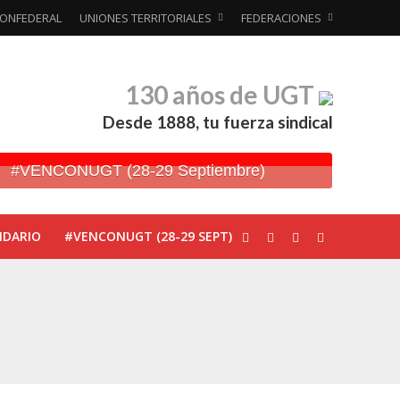
ONFEDERAL
UNIONES TERRITORIALES
FEDERACIONES
130 años de UGT
Desde 1888, tu fuerza sindical
#VENCONUGT (28-29 Septiembre)
NDARIO
#VENCONUGT (28-29 SEPT)
ionada’