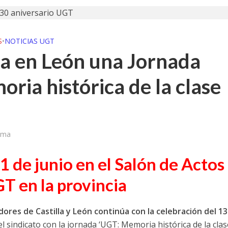
a jornada cómo crear oportunidades para la juventud en Cantabria
aniza las jornadas “Impactos económicos en Andalucía: la globalización cues
S
•
NOTICIAS UGT
a en León una Jornada
osición ‘130 aniversario’ en Las Palmas de Gran Canaria
oria histórica de la clase
posición ‘130 Años de Luchas y Conquistas’
periodista asesinado por Franco por sus editoriales de prensa
im’ lleva la novela gráfica a Saint Gobain Isover
nima
e Sevilla acogerá la exposición 130 aniversario con la que UGT comenzó su 
21 de junio en el Salón de Actos
GT en la provincia
ores de Castilla y León continúa con la celebración del 1
l sindicato con la jornada ‘UGT: Memoria histórica de la clas