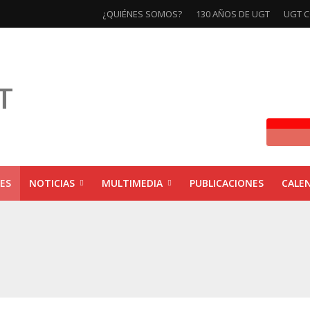
¿QUIÉNES SOMOS?
130 AÑOS DE UGT
UGT C
ES
NOTICIAS
MULTIMEDIA
PUBLICACIONES
CALE
ivas la exposición ‘130 Años de Luchas y Conquistas’
xposición ‘130 años de luchas y conquistas’
ebra las jornadas ‘Impactos económicos en Andalucía: la globalización cuest