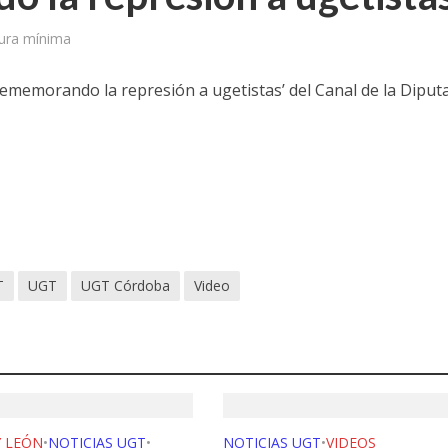
tura mínima
Rememorando la represión a ugetistas’ del Canal de la Diput
T
UGT
UGT Córdoba
Video
Y LEÓN
•
NOTICIAS UGT
•
NOTICIAS UGT
•
VIDEOS