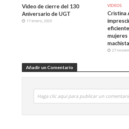
VIDEOS
Video de cierre del 130
Cristina
Aniversario de UGT
impresci
17 enero, 2020
eficient
mujeres 
machista
27 noviem
Añadir un Comentario
Haga clic aquí para publicar un comentari