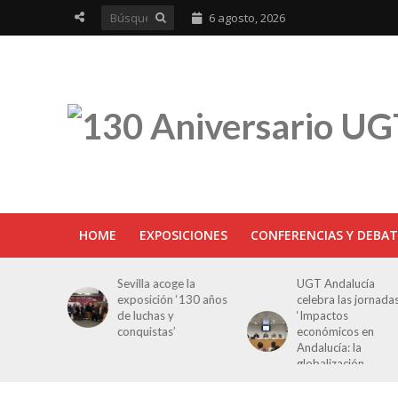
6 agosto, 2026
HOME
EXPOSICIONES
CONFERENCIAS Y DEBAT
ra en
Sevilla acoge la
UGT Andalucía
osición
exposición ‘130 años
celebra las jornada
e Luchas
de luchas y
‘Impactos
s’
conquistas’
económicos en
Andalucía: la
globalización
cuestionada’