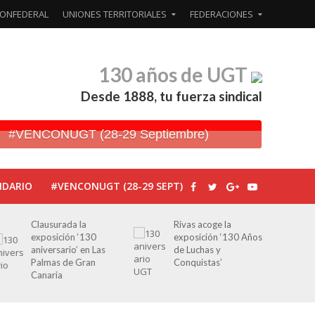
ONFEDERAL
UNIONES TERRITORIALES
FEDERACIONES
130 años de UGT
Desde 1888, tu fuerza sindical
#VENCONUGT (28-29 Septiembre)
NDARIO
#VENCONUGT (28-29 SEPT)
Clausurada la
Rivas acoge la
exposición ‘130
exposición ‘130 Años
aniversario’ en Las
de Luchas y
Palmas de Gran
Conquistas’
Canaria