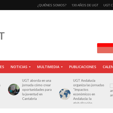
¿QUIÉNES SOMOS?
130 AÑOS DE UGT
UGT C
ES
NOTICIAS
MULTIMEDIA
PUBLICACIONES
CALE
UGT aborda en una
UGT Andalucía
s
jornada cómo crear
organiza las jornadas
oportunidades para
“Impactos
la juventud en
económicos en
Cantabria
Andalucía: la
globalización
cuestionada”.