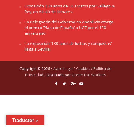
Exposición 130 años de UGT vistos por Gallego &
Rey, en Alcalá de Henares
La Delegación del Gobierno en Andalucía otorga
el premio ‘Plaza de España’ a UGT por el 130
aniversario
La exposición ‘130 años de luchas y conquistas’
llega a Sevilla
Copyright © 2026 /
Aviso Legal
/
Cookies
/
Política de
Privacidad
/ Diseñado por
Green Hat Workers
Traductor »