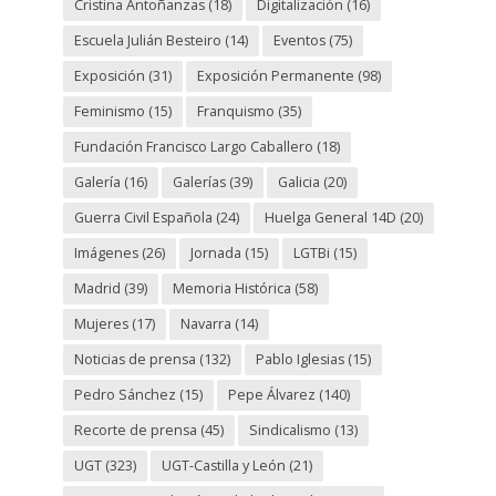
Cristina Antoñanzas
(18)
Digitalización
(16)
Escuela Julián Besteiro
(14)
Eventos
(75)
Exposición
(31)
Exposición Permanente
(98)
Feminismo
(15)
Franquismo
(35)
Fundación Francisco Largo Caballero
(18)
Galería
(16)
Galerías
(39)
Galicia
(20)
Guerra Civil Española
(24)
Huelga General 14D
(20)
Imágenes
(26)
Jornada
(15)
LGTBi
(15)
Madrid
(39)
Memoria Histórica
(58)
Mujeres
(17)
Navarra
(14)
Noticias de prensa
(132)
Pablo Iglesias
(15)
Pedro Sánchez
(15)
Pepe Álvarez
(140)
Recorte de prensa
(45)
Sindicalismo
(13)
UGT
(323)
UGT-Castilla y León
(21)