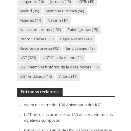
Imágenes
(26)
Jornada
(15)
LGTBi
(15)
Madrid
(39)
Memoria Histórica
(58)
Mujeres
(17)
Navarra
(14)
Noticias de prensa
(132)
Pablo Iglesias
(15)
Pedro Sánchez
(15)
Pepe Álvarez
(140)
Recorte de prensa
(45)
Sindicalismo
(13)
UGT
(323)
UGT-Castilla y León
(21)
UGT: Memoria histórica de la clase obrera
(17)
UGT Andalucia
(15)
Videos
(17)
Entradas recientes
Video de cierre del 130 Aniversario de UGT
UGT cierra los actos de su 130 aniversario con los
objetivos cumplidos
Exposición 130 años de UGT vistos por Gallego &