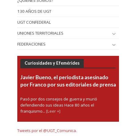
¿QUIÉNES SOMOS?
130 AÑOS DE UGT
UGT CONFEDERAL
UNIONES TERRITORIALES
FEDERACIONES
Curiosidades y Efemérides
Javier Bueno, el periodista asesinado
por Franco por sus editoriales de prensa
Pasó por dos consejos de guerra y murió
defendiendo sus ideas Hace 80 años el
franquismo...
[Leer +]
Tweets por el @UGT_Comunica.