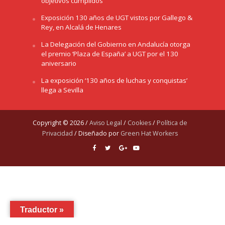
objetivos cumplidos
Exposición 130 años de UGT vistos por Gallego &
Rey, en Alcalá de Henares
La Delegación del Gobierno en Andalucía otorga
el premio ‘Plaza de España’ a UGT por el 130
aniversario
La exposición ‘130 años de luchas y conquistas’
llega a Sevilla
Copyright © 2026 /
Aviso Legal
/
Cookies
/
Política de
Privacidad
/ Diseñado por
Green Hat Workers
Traductor »