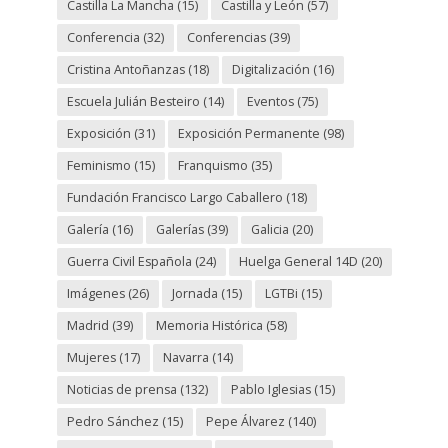
Castilla La Mancha
(15)
Castilla y León
(57)
Conferencia
(32)
Conferencias
(39)
Cristina Antoñanzas
(18)
Digitalización
(16)
Escuela Julián Besteiro
(14)
Eventos
(75)
Exposición
(31)
Exposición Permanente
(98)
Feminismo
(15)
Franquismo
(35)
Fundación Francisco Largo Caballero
(18)
Galería
(16)
Galerías
(39)
Galicia
(20)
Guerra Civil Española
(24)
Huelga General 14D
(20)
Imágenes
(26)
Jornada
(15)
LGTBi
(15)
Madrid
(39)
Memoria Histórica
(58)
Mujeres
(17)
Navarra
(14)
Noticias de prensa
(132)
Pablo Iglesias
(15)
Pedro Sánchez
(15)
Pepe Álvarez
(140)