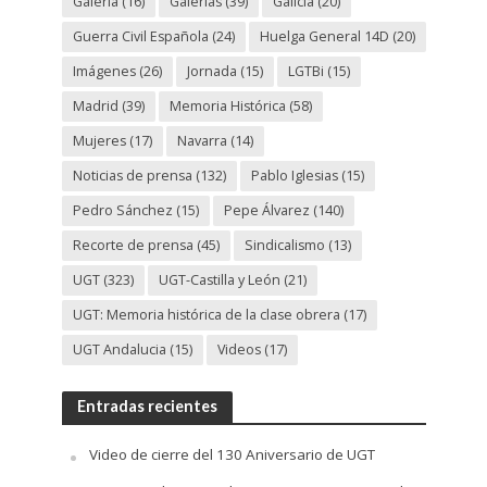
Galería
(16)
Galerías
(39)
Galicia
(20)
Guerra Civil Española
(24)
Huelga General 14D
(20)
Imágenes
(26)
Jornada
(15)
LGTBi
(15)
Madrid
(39)
Memoria Histórica
(58)
Mujeres
(17)
Navarra
(14)
Noticias de prensa
(132)
Pablo Iglesias
(15)
Pedro Sánchez
(15)
Pepe Álvarez
(140)
Recorte de prensa
(45)
Sindicalismo
(13)
UGT
(323)
UGT-Castilla y León
(21)
UGT: Memoria histórica de la clase obrera
(17)
UGT Andalucia
(15)
Videos
(17)
Entradas recientes
Video de cierre del 130 Aniversario de UGT