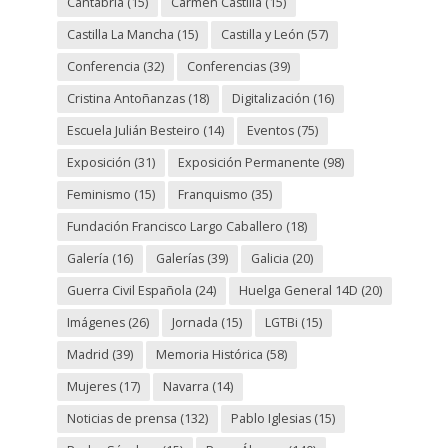
Cantabria
(15)
Carmen Castilla
(15)
Castilla La Mancha
(15)
Castilla y León
(57)
Conferencia
(32)
Conferencias
(39)
Cristina Antoñanzas
(18)
Digitalización
(16)
Escuela Julián Besteiro
(14)
Eventos
(75)
Exposición
(31)
Exposición Permanente
(98)
Feminismo
(15)
Franquismo
(35)
Fundación Francisco Largo Caballero
(18)
Galería
(16)
Galerías
(39)
Galicia
(20)
Guerra Civil Española
(24)
Huelga General 14D
(20)
Imágenes
(26)
Jornada
(15)
LGTBi
(15)
Madrid
(39)
Memoria Histórica
(58)
Mujeres
(17)
Navarra
(14)
Noticias de prensa
(132)
Pablo Iglesias
(15)