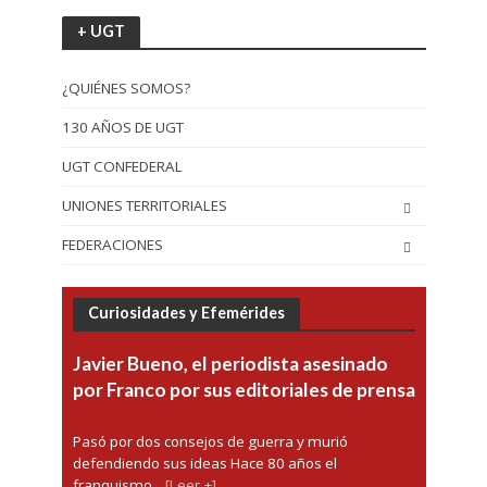
+ UGT
¿QUIÉNES SOMOS?
130 AÑOS DE UGT
UGT CONFEDERAL
UNIONES TERRITORIALES
FEDERACIONES
Curiosidades y Efemérides
Javier Bueno, el periodista asesinado
por Franco por sus editoriales de prensa
Pasó por dos consejos de guerra y murió
defendiendo sus ideas Hace 80 años el
franquismo...
[Leer +]