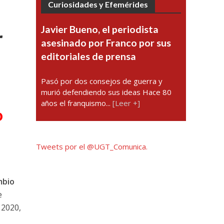
Curiosidades y Efemérides
Javier Bueno, el periodista
r
asesinado por Franco por sus
editoriales de prensa
Pasó por dos consejos de guerra y
murió defendiendo sus ideas Hace 80
años el franquismo...
[Leer +]
o
Tweets por el @UGT_Comunica.
mbio
e
 2020,