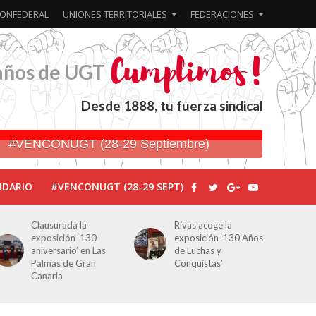
ONFEDERAL
UNIONES TERRITORIALES
FEDERACIONES
años de UGT
Desde 1888, tu fuerza sindical
#VENCONUGT (28-29 Septiembre)
NDARIO
#VENCONUGT (28-29 SEPT)
Rivas acoge la
Javier Bueno, el
exposición ‘130 Años
periodista asesinado
de Luchas y
por Franco por sus
Conquistas’
editoriales de prensa