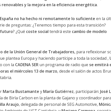
renovables y la mejora en la eficiencia energética
.
España no ha hecho ni remotamente lo suficiente
en la úl
erie de preguntas: ¿Tenemos tiempo para esta transición?
 futuro
? ¿Qué
coste social
tendrá este
cambio de modelo
io de la Unión General de Trabajadores,
para reflexionar s
e plantea Europa y haciendo partícipe a toda la sociedad ,
o con la
CADENA SER
un programa de radio que
se emitirá 
 horas el miércoles 13 de marzo
, desde el salón de actos Br
tabria.
or
Marta Bustamante
y
María Gutiérrez
, participarán:
José 
ía de Birla Carbon en la planta de Gajano y coordinador para
illa Araujo
, delegada de personal de SEG Automotive,
Mónic
io Ambiente de UGT Cantabria, y
Mariano Carmona,
secreta