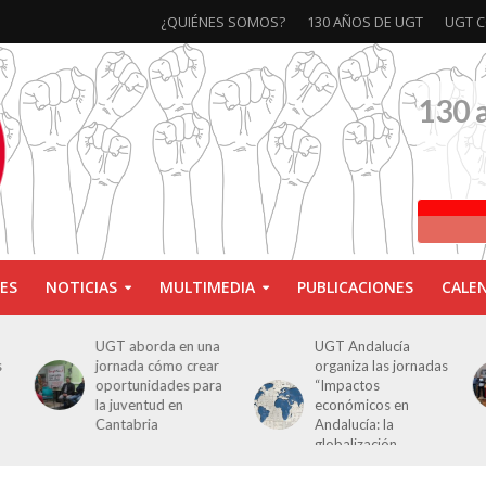
¿QUIÉNES SOMOS?
130 AÑOS DE UGT
UGT C
130 
ES
NOTICIAS
MULTIMEDIA
PUBLICACIONES
CALE
a
UGT Andalucía
Clausurada la
organiza las jornadas
exposición ‘130
a
“Impactos
aniversario’ en Las
económicos en
Palmas de Gran
Andalucía: la
Canaria
globalización
cuestionada”.