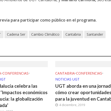
previa para participar como público en el programa.
T
Cadena Ser
Cambio Climático
Cantabria
Santander
A
•
CONFERENCIAS
•
CANTABRIA
•
CONFERENCIAS
•
UGT
NOTICIAS UGT
lucía celebra las
UGT aborda en una jornad
 ‘Impactos económicos
cómo crear oportunidade
cía: la globalización
para la juventud en Cantab
ada’
4 diciembre, 2019