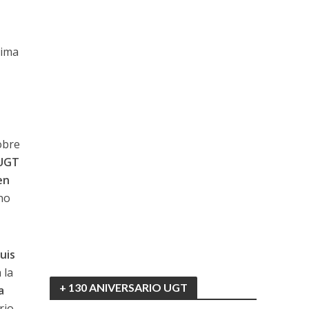
tima
obre
UGT
en
uno
Luis
 la
+ 130 ANIVERSARIO UGT
a
rio