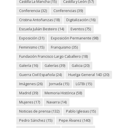
Castilla La Mancha
(15)
Castilla y León
(57)
Conferencia
(32)
Conferencias
(39)
Cristina Antoñanzas
(18)
Digitalización
(16)
Escuela Julián Besteiro
(14)
Eventos
(75)
Exposición
(31)
Exposición Permanente
(98)
Feminismo
(15)
Franquismo
(35)
Fundación Francisco Largo Caballero
(18)
Galería
(16)
Galerías
(39)
Galicia
(20)
Guerra Civil Española
(24)
Huelga General 14D
(20)
Imágenes
(26)
Jornada
(15)
LGTBi
(15)
Madrid
(39)
Memoria Histórica
(58)
Mujeres
(17)
Navarra
(14)
Noticias de prensa
(132)
Pablo Iglesias
(15)
Pedro Sánchez
(15)
Pepe Álvarez
(140)