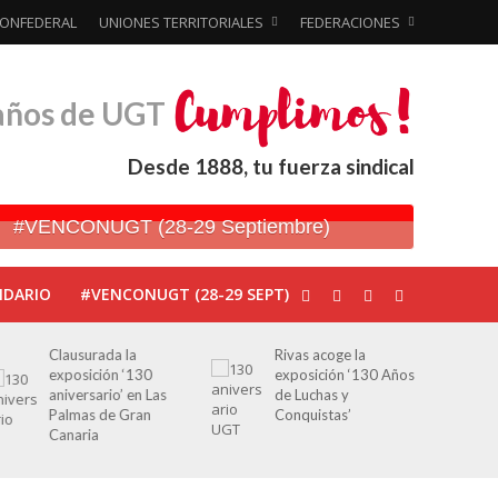
ONFEDERAL
UNIONES TERRITORIALES
FEDERACIONES
años de UGT
Desde 1888, tu fuerza sindical
#VENCONUGT (28-29 Septiembre)
NDARIO
#VENCONUGT (28-29 SEPT)
Clausurada la
Rivas acoge la
exposición ‘130
exposición ‘130 Años
aniversario’ en Las
de Luchas y
Palmas de Gran
Conquistas’
Canaria