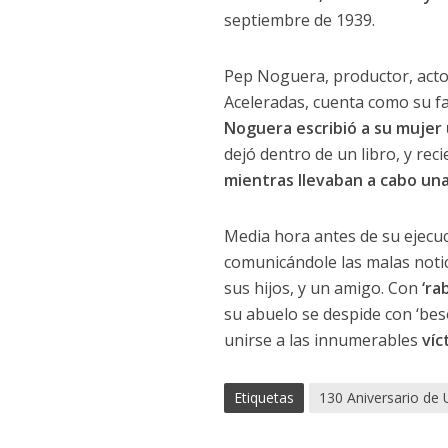
septiembre de 1939.
Pep Noguera, productor, actor
Aceleradas, cuenta como su fa
Noguera
escribió a su mujer
dejó dentro de un libro, y re
mientras llevaban a cabo una
Media hora antes de su ejecu
comunicándole las malas notici
sus hijos, y un amigo. Con
‘ra
su abuelo se despide con ‘bes
unirse a las innumerables
víc
Etiquetas
130 Aniversario de