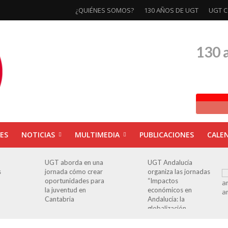
¿QUIÉNES SOMOS?
130 AÑOS DE UGT
UGT C
130 
ES
NOTICIAS
MULTIMEDIA
PUBLICACIONES
CALE
UGT aborda en una
UGT Andalucía
s
jornada cómo crear
organiza las jornadas
oportunidades para
“Impactos
la juventud en
económicos en
Cantabria
Andalucía: la
globalización
cuestionada”.