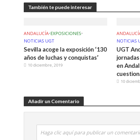
También te puede interesar
ANDALUCÍA
•
EXPOSICIONES
•
ANDALUCÍ
NOTICIAS UGT
NOTICIAS 
Sevilla acoge la exposición ‘130
UGT Anda
años de luchas y conquistas’
jornadas
en Andalu
10 diciembre, 2019
cuestion
10 diciemb
Añadir un Comentario
Haga clic aquí para publicar un comentari