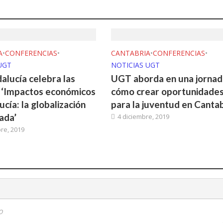
A
•
CONFERENCIAS
•
CANTABRIA
•
CONFERENCIAS
•
UGT
NOTICIAS UGT
lucía celebra las
UGT aborda en una jornad
 ‘Impactos económicos
cómo crear oportunidade
cía: la globalización
para la juventud en Cantab
ada’
4 diciembre, 2019
re, 2019
o