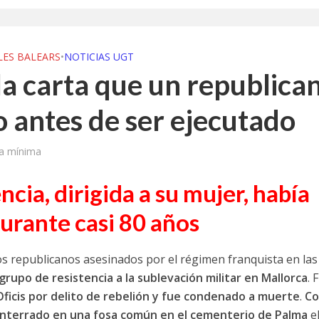
LES BALEARS
•
NOTICIAS UGT
la carta que un republica
to antes de ser ejecutado
ra mínima
cia, dirigida a su mujer, había
urante casi 80 años
 republicanos asesinados por el régimen franquista en las 
grupo de resistencia a la sublevación militar en Mallorca
. F
 Oficis por delito de rebelión y fue condenado a muerte
.
Co
y enterrado en una fosa común en el cementerio de Palma
e