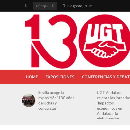
8 agosto, 2026
HOME
EXPOSICIONES
CONFERENCIAS Y DEBAT
ra en
Sevilla acoge la
UGT Andalucía
osición
exposición ‘130 años
celebra las jornada
e Luchas
de luchas y
‘Impactos
s’
conquistas’
económicos en
Andalucía: la
globalización
cuestionada’