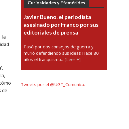
Curiosidades y Efemérides
Javier Bueno, el periodista
asesinado por Franco por sus
editoriales de prensa
 la
lidad
Pasó por dos consejos de guerra y
murió defendiendo sus ideas Hace 80
años el franquismo...
[Leer +]
’
,
la,
e cómo
Tweets por el @UGT_Comunica.
s de