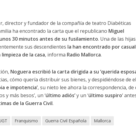
, director y fundador de la compañía de teatro Diabéticas
milia ha encontrado la carta que el republicano
Miguel
 unos 30 minutos antes de su fusilamiento
. Una de las hijas
cientemente sus descendientes
la han encontrado por casua
 limpieza de la casa
, informa
Radio Mallorca
.
ción,
Noguera escribió la carta dirigida a su ‘querida esposa
as, cómo quería distribuir sus bienes, y despidiéndose de el
bia e impotencia’
, su nieto lee ahora la correspondencia, d
os y más besos’, un ‘
último adiós’
y un ‘
último suspiro
‘ ante
timas de la Guerra Civil
.
 UGT
Franquismo
Guerra Civil Española
Mallorca