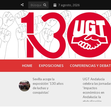
7 agosto, 2026
HOME
EXPOSICIONES
CONFERENCIAS Y DEBAT
ra en
Sevilla acoge la
UGT Andalucía
osición
exposición ‘130 años
celebra las jornada
e Luchas
de luchas y
‘Impactos
s’
conquistas’
económicos en
Andalucía: la
globalización
cuestionada’