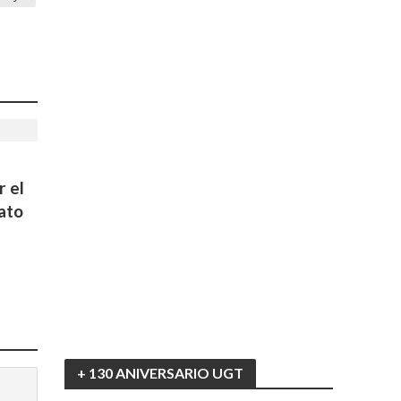
r el
cato
+ 130 ANIVERSARIO UGT