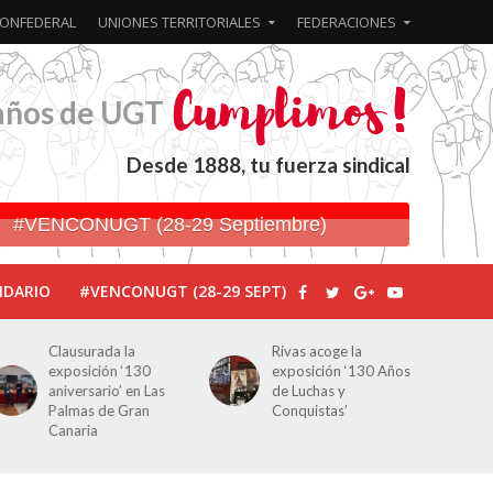
ONFEDERAL
UNIONES TERRITORIALES
FEDERACIONES
años de UGT
Desde 1888, tu fuerza sindical
#VENCONUGT (28-29 Septiembre)
NDARIO
#VENCONUGT (28-29 SEPT)
Clausurada la
Rivas acoge la
exposición ‘130
exposición ‘130 Años
aniversario’ en Las
de Luchas y
Palmas de Gran
Conquistas’
Canaria