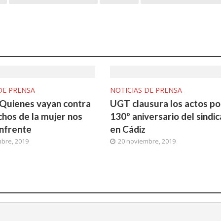
DE PRENSA
NOTICIAS DE PRENSA
: Quienes vayan contra
UGT clausura los actos po
chos de la mujer nos
130º aniversario del sindi
nfrente
en Cádiz
bre, 2019
20 noviembre, 2019