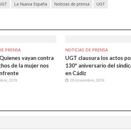
 UGT
La Nueva España
Noticias de prensa
UGT
DE PRENSA
NOTICIAS DE PRENSA
: Quienes vayan contra
UGT clausura los actos po
chos de la mujer nos
130º aniversario del sindi
nfrente
en Cádiz
bre, 2019
20 noviembre, 2019