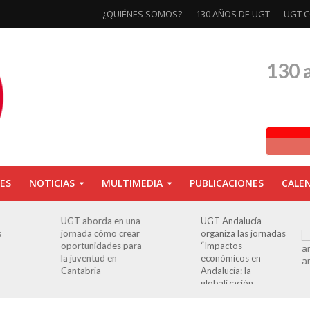
¿QUIÉNES SOMOS?
130 AÑOS DE UGT
UGT C
130 
ES
NOTICIAS
MULTIMEDIA
PUBLICACIONES
CALE
UGT aborda en una
UGT Andalucía
s
jornada cómo crear
organiza las jornadas
oportunidades para
“Impactos
la juventud en
económicos en
Cantabria
Andalucía: la
globalización
cuestionada”.