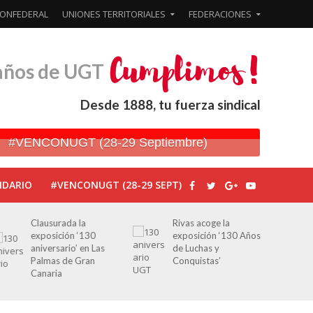
ONFEDERAL
UNIONES TERRITORIALES
FEDERACIONES
años de UGT
Desde 1888, tu fuerza sindical
#VENCONUGT (28-29 Septiembre)
NDARIO
#VENCONUGT (28-29 SEPT)
Clausurada la
Rivas acoge la
exposición ‘130
exposición ‘130 Años
aniversario’ en Las
de Luchas y
Palmas de Gran
Conquistas’
Canaria