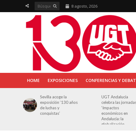
8 agosto, 2026
HOME
EXPOSICIONES
CONFERENCIAS Y DEBAT
ra en
Sevilla acoge la
UGT Andalucía
osición
exposición ‘130 años
celebra las jornada
e Luchas
de luchas y
‘Impactos
s’
conquistas’
económicos en
Andalucía: la
globalización
cuestionada’