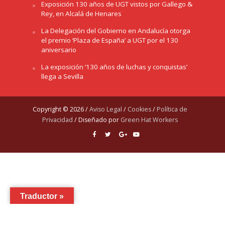
Exposición 130 años de UGT vistos por Gallego &
Rey, en Alcalá de Henares
La Delegación del Gobierno en Andalucía otorga
el premio ‘Plaza de España’ a UGT por el 130
aniversario
La exposición ‘130 años de luchas y conquistas’
llega a Sevilla
Copyright © 2026 /
Aviso Legal
/
Cookies
/
Política de
Privacidad
/ Diseñado por
Green Hat Workers
Traductor »