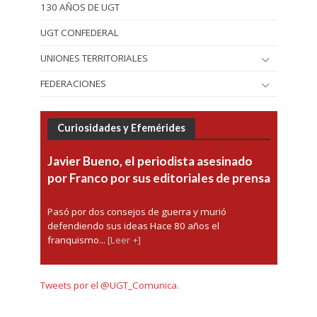
130 AÑOS DE UGT
UGT CONFEDERAL
UNIONES TERRITORIALES
FEDERACIONES
Curiosidades y Efemérides
Javier Bueno, el periodista asesinado
por Franco por sus editoriales de prensa
Pasó por dos consejos de guerra y murió
defendiendo sus ideas Hace 80 años el
franquismo...
[Leer +]
Tweets por el @UGT_Comunica.