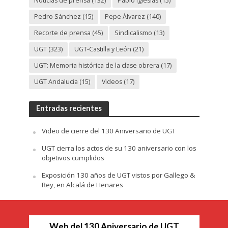
Noticias de prensa
(132)
Pablo Iglesias
(15)
Pedro Sánchez
(15)
Pepe Álvarez
(140)
Recorte de prensa
(45)
Sindicalismo
(13)
UGT
(323)
UGT-Castilla y León
(21)
UGT: Memoria histórica de la clase obrera
(17)
UGT Andalucia
(15)
Videos
(17)
Entradas recientes
Video de cierre del 130 Aniversario de UGT
UGT cierra los actos de su 130 aniversario con los
objetivos cumplidos
Exposición 130 años de UGT vistos por Gallego &
Rey, en Alcalá de Henares
Web del 130 Aniversario de UGT