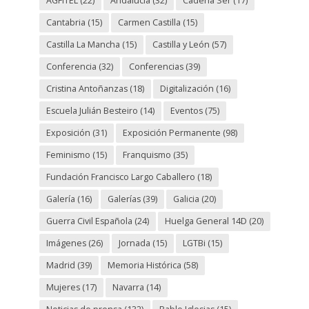
AGFITEL
(22)
Andalucia
(32)
Cadena Ser
(17)
Cantabria
(15)
Carmen Castilla
(15)
Castilla La Mancha
(15)
Castilla y León
(57)
Conferencia
(32)
Conferencias
(39)
Cristina Antoñanzas
(18)
Digitalización
(16)
Escuela Julián Besteiro
(14)
Eventos
(75)
Exposición
(31)
Exposición Permanente
(98)
Feminismo
(15)
Franquismo
(35)
Fundación Francisco Largo Caballero
(18)
Galería
(16)
Galerías
(39)
Galicia
(20)
Guerra Civil Española
(24)
Huelga General 14D
(20)
Imágenes
(26)
Jornada
(15)
LGTBi
(15)
Madrid
(39)
Memoria Histórica
(58)
Mujeres
(17)
Navarra
(14)