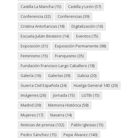
Castilla La Mancha
(15)
Castilla y León
(57)
Conferencia
(32)
Conferencias
(39)
Cristina Antoñanzas
(18)
Digitalización
(16)
Escuela Julián Besteiro
(14)
Eventos
(75)
Exposición
(31)
Exposición Permanente
(98)
Feminismo
(15)
Franquismo
(35)
Fundación Francisco Largo Caballero
(18)
Galería
(16)
Galerías
(39)
Galicia
(20)
Guerra Civil Española
(24)
Huelga General 14D
(20)
Imágenes
(26)
Jornada
(15)
LGTBi
(15)
Madrid
(39)
Memoria Histórica
(58)
Mujeres
(17)
Navarra
(14)
Noticias de prensa
(132)
Pablo Iglesias
(15)
Pedro Sánchez
(15)
Pepe Álvarez
(140)