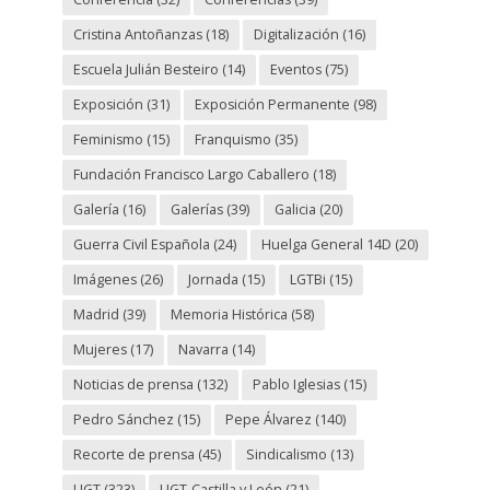
Cristina Antoñanzas
(18)
Digitalización
(16)
Escuela Julián Besteiro
(14)
Eventos
(75)
Exposición
(31)
Exposición Permanente
(98)
Feminismo
(15)
Franquismo
(35)
Fundación Francisco Largo Caballero
(18)
Galería
(16)
Galerías
(39)
Galicia
(20)
Guerra Civil Española
(24)
Huelga General 14D
(20)
Imágenes
(26)
Jornada
(15)
LGTBi
(15)
Madrid
(39)
Memoria Histórica
(58)
Mujeres
(17)
Navarra
(14)
Noticias de prensa
(132)
Pablo Iglesias
(15)
Pedro Sánchez
(15)
Pepe Álvarez
(140)
Recorte de prensa
(45)
Sindicalismo
(13)
UGT
(323)
UGT-Castilla y León
(21)