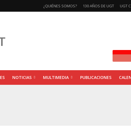
¿QUIÉNES SOMOS?
130 AÑOS DE UGT
UGT C
ES
NOTICIAS
MULTIMEDIA
PUBLICACIONES
CALE
ivas la exposición ‘130 Años de Luchas y Conquistas’
xposición ‘130 años de luchas y conquistas’
ebra las jornadas ‘Impactos económicos en Andalucía: la globalización cuest