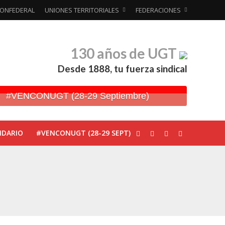
ONFEDERAL
UNIONES TERRITORIALES
FEDERACIONES
130 años de UGT
Desde 1888, tu fuerza sindical
#VENCONUGT (28-29 Septiembre)
NDARIO
#VENCONUGT (28-29 SEPT)
ionada’