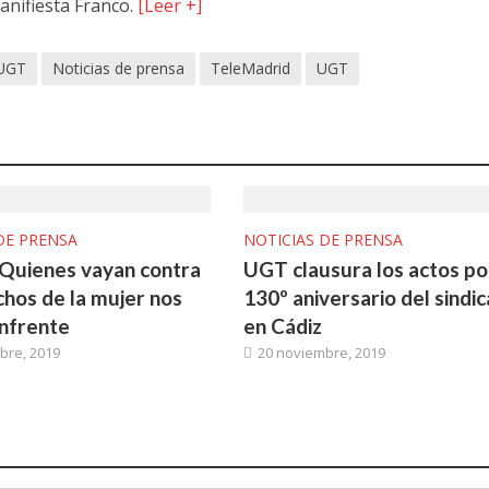
anifiesta Franco.
[Leer +]
 UGT
Noticias de prensa
TeleMadrid
UGT
DE PRENSA
NOTICIAS DE PRENSA
: Quienes vayan contra
UGT clausura los actos po
chos de la mujer nos
130º aniversario del sindi
nfrente
en Cádiz
bre, 2019
20 noviembre, 2019