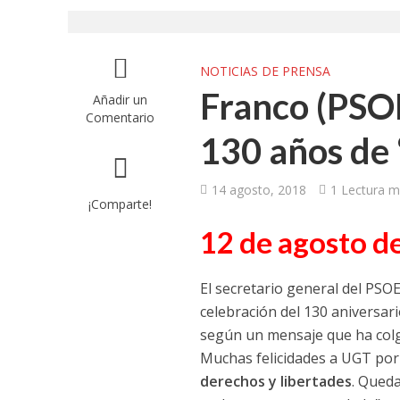
UGT aborda en un
UGT Andalucía org
NOTICIAS DE PRENSA
Franco (PSOE
Añadir un
Clausurada la exp
Comentario
130 años de 
Rivas acoge la ex
Javier Bueno, el 
14 agosto, 2018
1 Lectura m
¡Comparte!
El historietista ‘K
12 de agosto d
El Ayuntamiento d
El secretario general del PSOE
celebración del 130 aniversar
según un mensaje que ha colga
Muchas felicidades a UGT por
derechos y libertades
. Queda