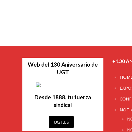
+ 130 A
Web del 130 Aniversario de
UGT
HOM
EXPO
Desde 1888, tu fuerza
CONF
sindical
NOTI
N
UGT.ES
N