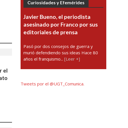
Curiosidades y Efemérides
Javier Bueno, el periodista
asesinado por Franco por sus
editoriales de prensa
Pasó por dos consejos de guerra y
murió defendiendo sus ideas Hace 80
años el franquismo...
[Leer +]
r el
cato
Tweets por el @UGT_Comunica.