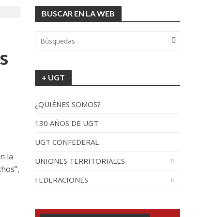
BUSCAR EN LA WEB
tionada”.
s
+ UGT
¿QUIÉNES SOMOS?
130 AÑOS DE UGT
UGT CONFEDERAL
recorrido por España
n la
UNIONES TERRITORIALES
chos”,
FEDERACIONES