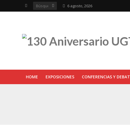
6 agosto, 2026
HOME
EXPOSICIONES
CONFERENCIAS Y DEBAT
UGT inaugura en R
Sevilla acoge la e
UGT Andalucía cel