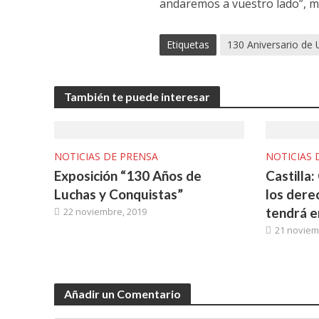
andaremos a vuestro lado”, m
Etiquetas
130 Aniversario de
También te puede interesar
NOTICIAS DE PRENSA
NOTICIAS 
Exposición “130 Años de
Castilla
Luchas y Conquistas”
los dere
tendrá e
22 noviembre, 2019
21 noviem
Añadir un Comentario