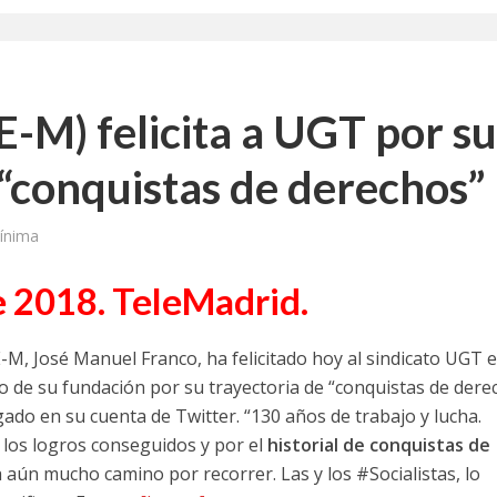
a jornada cómo crear oportunidades para la juventud en Cantabria
aniza las jornadas “Impactos económicos en Andalucía: la globalización cues
-M) felicita a UGT por su
osición ‘130 aniversario’ en Las Palmas de Gran Canaria
“conquistas de derechos”
posición ‘130 Años de Luchas y Conquistas’
periodista asesinado por Franco por sus editoriales de prensa
ínima
im’ lleva la novela gráfica a Saint Gobain Isover
e 2018. TeleMadrid.
e Sevilla acogerá la exposición 130 aniversario con la que UGT comenzó su 
-M, José Manuel Franco, ha felicitado hoy al sindicato UGT e
io de su fundación por su trayectoria de “conquistas de dere
do en su cuenta de Twitter. “130 años de trabajo y lucha.
 los logros conseguidos y por el
historial de conquistas de
 aún mucho camino por recorrer. Las y los #Socialistas, lo