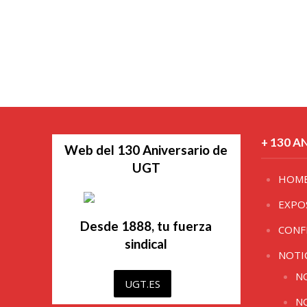
+ 130 A
Web del 130 Aniversario de
UGT
HOM
EXPO
Desde 1888, tu fuerza
CONF
sindical
NOTI
N
UGT.ES
N