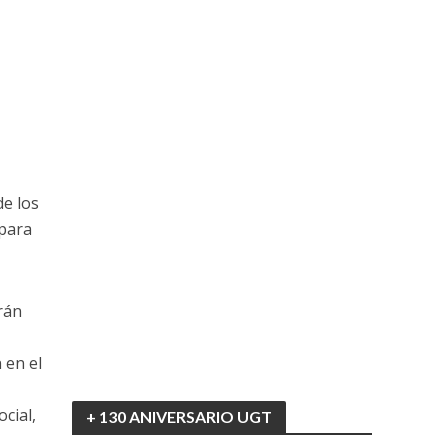
de los
para
rán
 en el
cial,
+ 130 ANIVERSARIO UGT