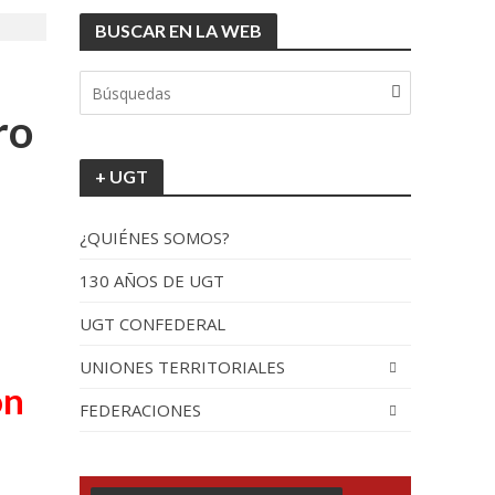
BUSCAR EN LA WEB
tionada”.
ro
+ UGT
¿QUIÉNES SOMOS?
130 AÑOS DE UGT
UGT CONFEDERAL
recorrido por España
UNIONES TERRITORIALES
ón
FEDERACIONES