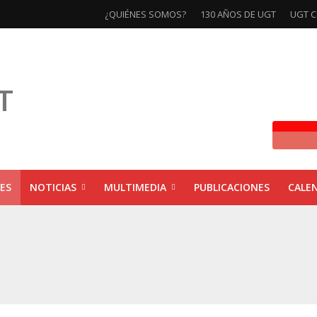
¿QUIÉNES SOMOS?
130 AÑOS DE UGT
UGT C
ES
NOTICIAS
MULTIMEDIA
PUBLICACIONES
CALE
ivas la exposición ‘130 Años de Luchas y Conquistas’
xposición ‘130 años de luchas y conquistas’
ebra las jornadas ‘Impactos económicos en Andalucía: la globalización cuest