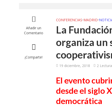
UGT aborda en un
UGT Andalucía org
CONFERENCIAS
•
MADRID
•
NOTICI
La Fundación
Añadir un
Clausurada la exp
Comentario
organiza un 
Rivas acoge la ex
cooperativi
Javier Bueno, el 
¡Comparte!
El historietista ‘K
19 diciembre, 2018
2 Lectur
El Ayuntamiento d
El evento cubri
desde el siglo X
democrática