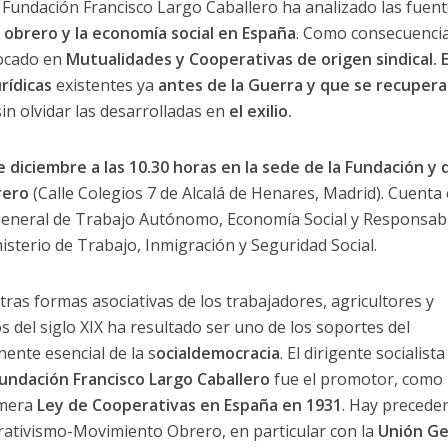
 Fundación Francisco Largo Caballero ha analizado las fuen
obrero y la economía social en España
. Como consecuencia
ocado en
Mutualidades y Cooperativas de origen sindical. 
rídicas
existentes ya
antes de la Guerra y que se recuper
 sin olvidar las desarrolladas en
el exilio.
 diciembre a las 10.30 horas en la sede de la Fundación y 
rero
(Calle Colegios 7 de Alcalá de Henares, Madrid). Cuenta 
 General de Trabajo Autónomo, Economía Social y Responsabi
isterio de Trabajo, Inmigración y Seguridad Social.
tras formas asociativas de los trabajadores, agricultores y
del siglo XIX ha resultado ser uno de los soportes del
ente esencial de la s
ocialdemocracia
. El dirigente socialista
Fundación Francisco Largo Caballero
fue el promotor, como
imera
Ley de Cooperativas en España en 1931
. Hay precede
erativismo-Movimiento Obrero, en particular con la
Unión Ge