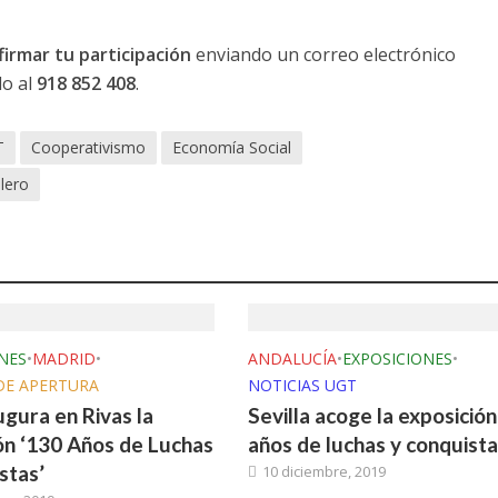
firmar tu participación
enviando un correo electrónico
do al
918 852 408
.
T
Cooperativismo
Economía Social
lero
NES
•
MADRID
•
ANDALUCÍA
•
EXPOSICIONES
•
DE APERTURA
NOTICIAS UGT
gura en Rivas la
Sevilla acoge la exposición
ón ‘130 Años de Luchas
años de luchas y conquista
stas’
10 diciembre, 2019