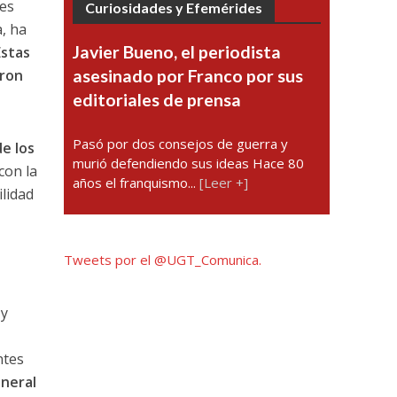
tes
Curiosidades y Efemérides
, ha
Javier Bueno, el periodista
Estas
aron
asesinado por Franco por sus
editoriales de prensa
Pasó por dos consejos de guerra y
de los
murió defendiendo sus ideas Hace 80
con la
años el franquismo...
[Leer +]
lidad
Tweets por el @UGT_Comunica.
 y
ntes
neral