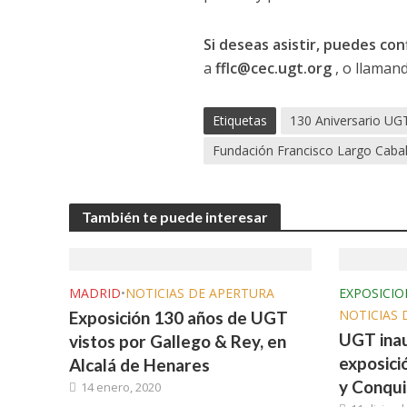
Si deseas asistir, puedes con
a
fflc@cec.ugt.org
, o llaman
Etiquetas
130 Aniversario UG
Fundación Francisco Largo Cabal
También te puede interesar
MADRID
•
NOTICIAS DE APERTURA
EXPOSICIO
NOTICIAS 
Exposición 130 años de UGT
UGT inau
vistos por Gallego & Rey, en
exposici
Alcalá de Henares
y Conqui
14 enero, 2020