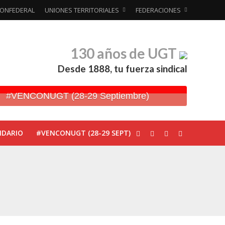
ONFEDERAL
UNIONES TERRITORIALES
FEDERACIONES
130 años de UGT
Desde 1888, tu fuerza sindical
#VENCONUGT (28-29 Septiembre)
NDARIO
#VENCONUGT (28-29 SEPT)
ionada’