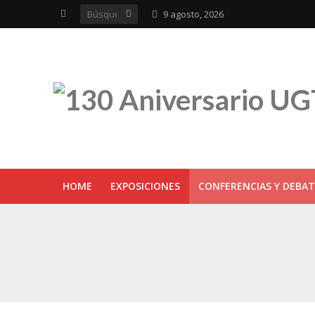
9 agosto, 2026
HOME
EXPOSICIONES
CONFERENCIAS Y DEBAT
UGT inaugura en R
Sevilla acoge la e
UGT Andalucía cel