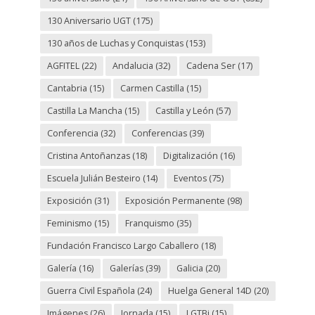
130 Aniversario UGT
(175)
130 años de Luchas y Conquistas
(153)
AGFITEL
(22)
Andalucia
(32)
Cadena Ser
(17)
Cantabria
(15)
Carmen Castilla
(15)
Castilla La Mancha
(15)
Castilla y León
(57)
Conferencia
(32)
Conferencias
(39)
Cristina Antoñanzas
(18)
Digitalización
(16)
Escuela Julián Besteiro
(14)
Eventos
(75)
Exposición
(31)
Exposición Permanente
(98)
Feminismo
(15)
Franquismo
(35)
Fundación Francisco Largo Caballero
(18)
Galería
(16)
Galerías
(39)
Galicia
(20)
Guerra Civil Española
(24)
Huelga General 14D
(20)
Imágenes
(26)
Jornada
(15)
LGTBi
(15)