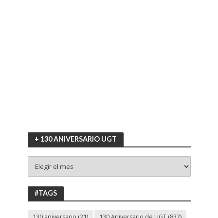
+ 130 ANIVERSARIO UGT
+
130
ANIVERSARIO
UGT
#TAGS
130 aniversario
(21)
130 Aniversario de UGT
(832)