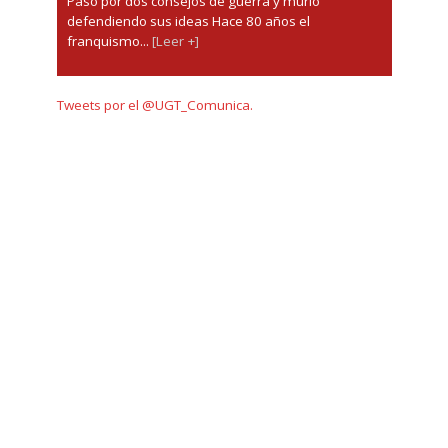
Pasó por dos consejos de guerra y murió
defendiendo sus ideas Hace 80 años el
franquismo...
[Leer +]
Tweets por el @UGT_Comunica.