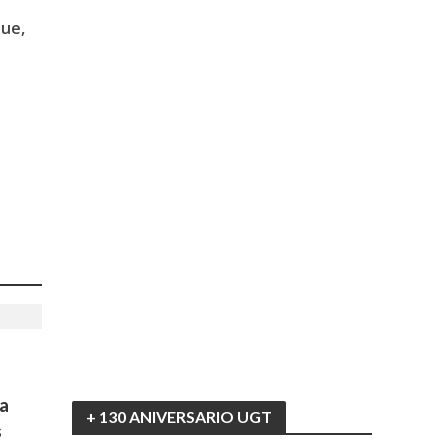
que,
a
+ 130 ANIVERSARIO UGT
s