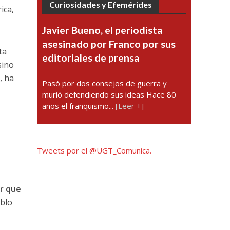
Curiosidades y Efemérides
ica,
Javier Bueno, el periodista
asesinado por Franco por sus
ta
editoriales de prensa
sino
”
, ha
Pasó por dos consejos de guerra y
murió defendiendo sus ideas Hace 80
años el franquismo...
[Leer +]
Tweets por el @UGT_Comunica.
ar que
eblo