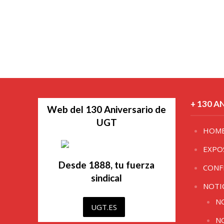
+ 130 A
Web del 130 Aniversario de
UGT
HOM
EXPO
Desde 1888, tu fuerza
CONF
sindical
NOTI
N
UGT.ES
N