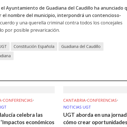
 el Ayuntamiento de Guadiana del Caudillo ha anunciado 
r el nombre del municipio, interpondrá un contencioso-
cuerdo y una querella criminal contra todos los concejales
do por posible prevaricación.
 UGT
Constitución Española
Guadiana del Caudillo
adiana
A
•
CONFERENCIAS
•
CANTABRIA
•
CONFERENCIAS
•
UGT
NOTICIAS UGT
lucía celebra las
UGT aborda en una jornad
 ‘Impactos económicos
cómo crear oportunidade