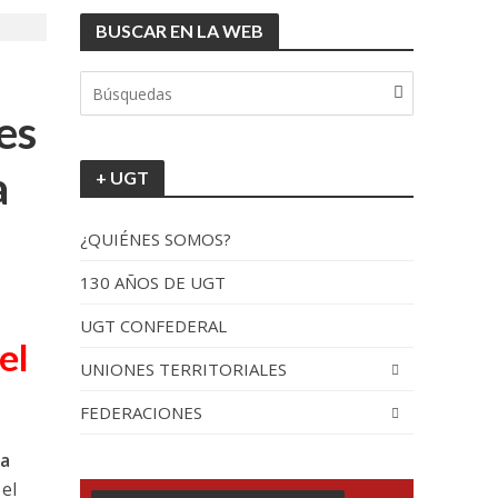
BUSCAR EN LA WEB
tionada”.
es
a
+ UGT
¿QUIÉNES SOMOS?
130 AÑOS DE UGT
UGT CONFEDERAL
recorrido por España
el
UNIONES TERRITORIALES
FEDERACIONES
ra
el