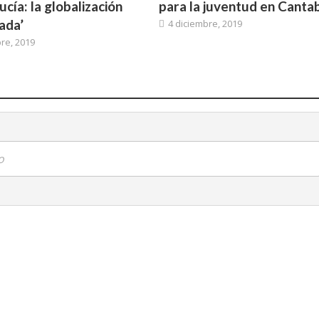
cía: la globalización
para la juventud en Cantab
ada’
4 diciembre, 2019
re, 2019
o