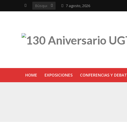
7 agosto, 2026
HOME
EXPOSICIONES
CONFERENCIAS Y DEBAT
UGT inaugura en R
Sevilla acoge la e
UGT Andalucía cel