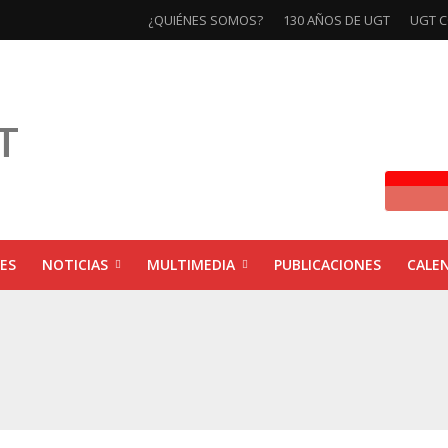
¿QUIÉNES SOMOS?
130 AÑOS DE UGT
UGT C
ES
NOTICIAS
MULTIMEDIA
PUBLICACIONES
CALE
ivas la exposición ‘130 Años de Luchas y Conquistas’
xposición ‘130 años de luchas y conquistas’
ebra las jornadas ‘Impactos económicos en Andalucía: la globalización cuest