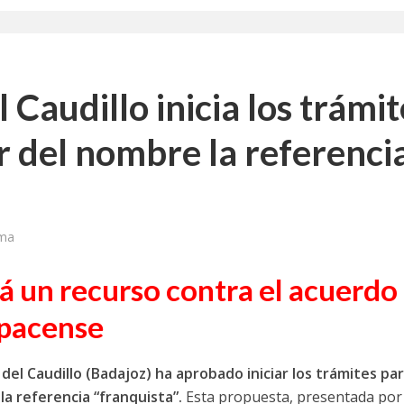
a jornada cómo crear oportunidades para la juventud en Cantabria
aniza las jornadas “Impactos económicos en Andalucía: la globalización cues
Caudillo inicia los trámit
osición ‘130 aniversario’ en Las Palmas de Gran Canaria
r del nombre la referenci
posición ‘130 Años de Luchas y Conquistas’
periodista asesinado por Franco por sus editoriales de prensa
im’ lleva la novela gráfica a Saint Gobain Isover
ima
e Sevilla acogerá la exposición 130 aniversario con la que UGT comenzó su 
 un recurso contra el acuerdo 
pacense
del Caudillo (Badajoz) ha aprobado iniciar los trámites pa
la referencia “franquista”.
Esta propuesta, presentada por 