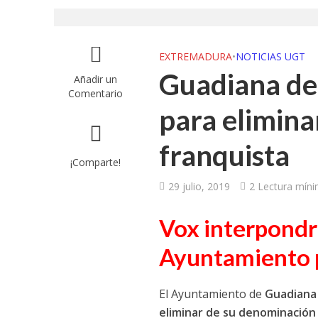
UGT aborda en un
UGT Andalucía org
EXTREMADURA
•
NOTICIAS UGT
Guadiana del 
Añadir un
Clausurada la exp
Comentario
para elimina
Rivas acoge la ex
franquista
Javier Bueno, el 
¡Comparte!
El historietista ‘K
29 julio, 2019
2 Lectura mín
El Ayuntamiento d
Vox interpondrá
Ayuntamiento 
El Ayuntamiento de
Guadiana 
eliminar de su denominación 