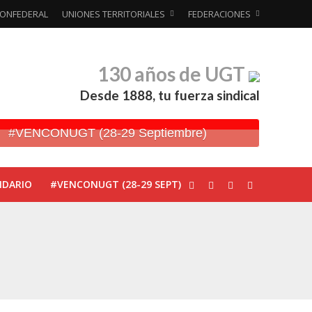
ONFEDERAL
UNIONES TERRITORIALES
FEDERACIONES
130 años de UGT
Desde 1888, tu fuerza sindical
#VENCONUGT (28-29 Septiembre)
NDARIO
#VENCONUGT (28-29 SEPT)
ionada’