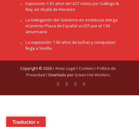
Exposición 130 años de UGT vistos por Gallego &
Rey, en Alcalá de Henares
La Delegación del Gobierno en Andalucía otorga
el premio ‘Plaza de España’ a UGT por el 130
aniversario
La exposición ‘130 años de luchas y conquistas’
llega a Sevilla
Copyright © 2026 /
Aviso Legal
/
Cookies
/
Política de
Privacidad
/ Diseñado por
Green Hat Workers
Traductor »