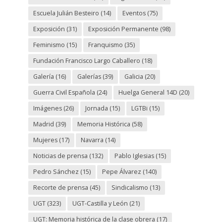
Escuela Julián Besteiro
(14)
Eventos
(75)
Exposición
(31)
Exposición Permanente
(98)
Feminismo
(15)
Franquismo
(35)
Fundación Francisco Largo Caballero
(18)
Galería
(16)
Galerías
(39)
Galicia
(20)
Guerra Civil Española
(24)
Huelga General 14D
(20)
Imágenes
(26)
Jornada
(15)
LGTBi
(15)
Madrid
(39)
Memoria Histórica
(58)
Mujeres
(17)
Navarra
(14)
Noticias de prensa
(132)
Pablo Iglesias
(15)
Pedro Sánchez
(15)
Pepe Álvarez
(140)
Recorte de prensa
(45)
Sindicalismo
(13)
UGT
(323)
UGT-Castilla y León
(21)
UGT: Memoria histórica de la clase obrera
(17)