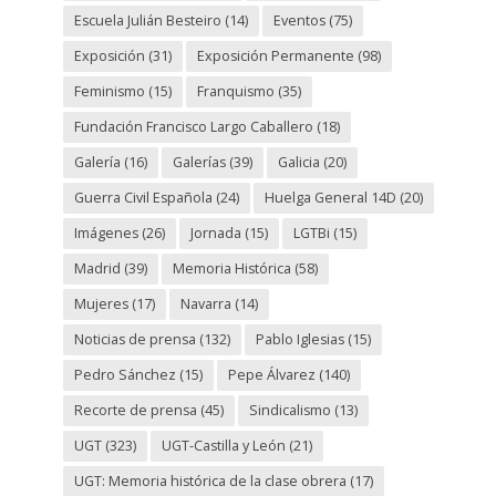
Escuela Julián Besteiro
(14)
Eventos
(75)
Exposición
(31)
Exposición Permanente
(98)
Feminismo
(15)
Franquismo
(35)
Fundación Francisco Largo Caballero
(18)
Galería
(16)
Galerías
(39)
Galicia
(20)
Guerra Civil Española
(24)
Huelga General 14D
(20)
Imágenes
(26)
Jornada
(15)
LGTBi
(15)
Madrid
(39)
Memoria Histórica
(58)
Mujeres
(17)
Navarra
(14)
Noticias de prensa
(132)
Pablo Iglesias
(15)
Pedro Sánchez
(15)
Pepe Álvarez
(140)
Recorte de prensa
(45)
Sindicalismo
(13)
UGT
(323)
UGT-Castilla y León
(21)
UGT: Memoria histórica de la clase obrera
(17)