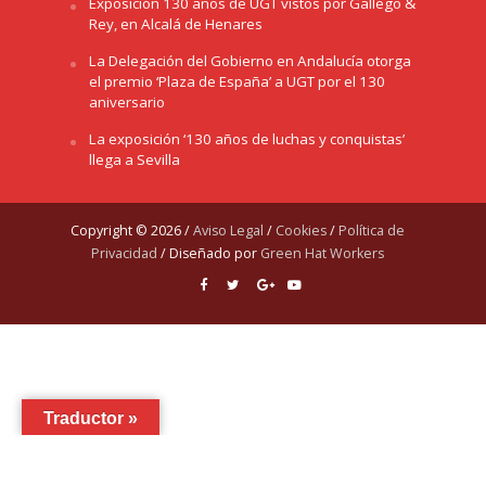
Exposición 130 años de UGT vistos por Gallego &
Rey, en Alcalá de Henares
La Delegación del Gobierno en Andalucía otorga
el premio ‘Plaza de España’ a UGT por el 130
aniversario
La exposición ‘130 años de luchas y conquistas’
llega a Sevilla
Copyright © 2026 /
Aviso Legal
/
Cookies
/
Política de
Privacidad
/ Diseñado por
Green Hat Workers
Traductor »