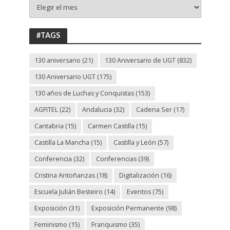
+
130
ANIVERSARIO
UGT
#TAGS
130 aniversario
(21)
130 Aniversario de UGT
(832)
130 Aniversario UGT
(175)
130 años de Luchas y Conquistas
(153)
AGFITEL
(22)
Andalucia
(32)
Cadena Ser
(17)
Cantabria
(15)
Carmen Castilla
(15)
Castilla La Mancha
(15)
Castilla y León
(57)
Conferencia
(32)
Conferencias
(39)
Cristina Antoñanzas
(18)
Digitalización
(16)
Escuela Julián Besteiro
(14)
Eventos
(75)
Exposición
(31)
Exposición Permanente
(98)
Feminismo
(15)
Franquismo
(35)