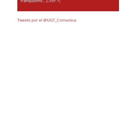
franquismo...
[Leer +]
Tweets por el @UGT_Comunica.