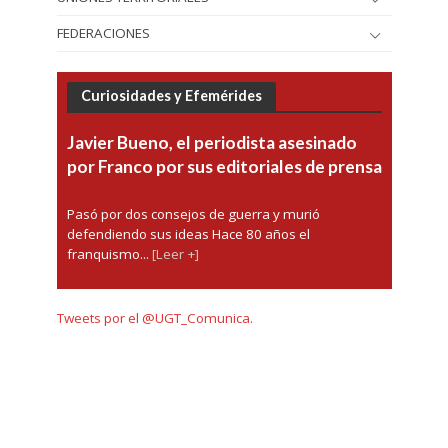
FEDERACIONES
Curiosidades y Efemérides
Javier Bueno, el periodista asesinado
por Franco por sus editoriales de prensa
Pasó por dos consejos de guerra y murió
defendiendo sus ideas Hace 80 años el
franquismo...
[Leer +]
Tweets por el @UGT_Comunica.