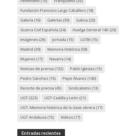
Feminismo
(15)
Franquismo
(35)
Fundación Francisco Largo Caballero
(18)
Galería
(16)
Galerías
(39)
Galicia
(20)
Guerra Civil Española
(24)
Huelga General 14D
(20)
Imágenes
(26)
Jornada
(15)
LGTBi
(15)
Madrid
(39)
Memoria Histórica
(58)
Mujeres
(17)
Navarra
(14)
Noticias de prensa
(132)
Pablo Iglesias
(15)
Pedro Sánchez
(15)
Pepe Álvarez
(140)
Recorte de prensa
(45)
Sindicalismo
(13)
UGT
(323)
UGT-Castilla y León
(21)
UGT: Memoria histórica de la clase obrera
(17)
UGT Andalucia
(15)
Videos
(17)
Entradas recientes