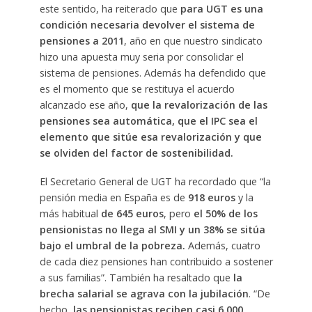
este sentido, ha reiterado que
para UGT es una
condición necesaria devolver el sistema de
pensiones a 2011
, año en que nuestro sindicato
hizo una apuesta muy seria por consolidar el
sistema de pensiones. Además ha defendido que
es el momento que se restituya el acuerdo
alcanzado ese año,
que la revalorización de las
pensiones sea automática, que el IPC sea el
elemento que sitúe esa revalorización y que
se olviden del factor de sostenibilidad.
El Secretario General de UGT ha recordado que “la
pensión media en España es de
918 euros
y la
más habitual
de 645 euros
, pero
el 50% de los
pensionistas no llega al SMI y un 38% se sitúa
bajo el umbral de la pobreza.
Además, cuatro
de cada diez pensiones han contribuido a sostener
a sus familias”. También ha resaltado que
la
brecha salarial se agrava con la jubilación
. “De
hecho
, las pensionistas reciben casi 6.000