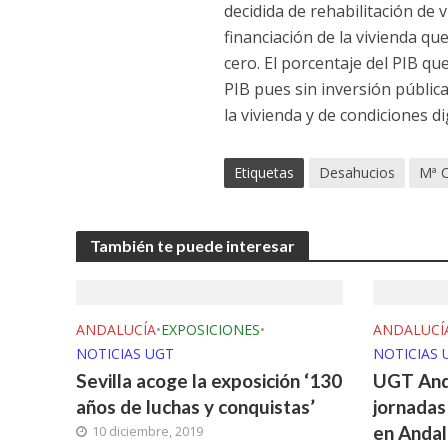
decidida de rehabilitación de 
financiación de la vivienda qu
cero. El porcentaje del PIB qu
PIB pues sin inversión públic
la vivienda y de condiciones d
Etiquetas
Desahucios
Mª 
También te puede interesar
ANDALUCÍA
•
EXPOSICIONES
•
ANDALUCÍ
NOTICIAS UGT
NOTICIAS 
Sevilla acoge la exposición ‘130
UGT Anda
años de luchas y conquistas’
jornadas
en Andalu
10 diciembre, 2019