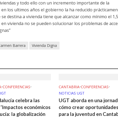
viviendas y todo ello con un incremento importante de la
e en los ultimos años el gobierno la ha reducido prácticamen
e se destina a vivienda tiene que alcanzar como mínimo el 1,
a en vivienda no se pueden solucionar los problemas de acce
ignas”
Carmen Barrera
Vivienda Digna
A
•
CONFERENCIAS
•
CANTABRIA
•
CONFERENCIAS
•
UGT
NOTICIAS UGT
lucía celebra las
UGT aborda en una jornad
 ‘Impactos económicos
cómo crear oportunidade
cía: la globalización
para la juventud en Cantab