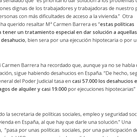
 ha señalado que “es prioritario dar solución a los problemas 
ciones dignas de los trabajadores y trabajadoras de nuestro p
rsonas con más dificultades de acceso a la vivienda.” Otra
ha querido resaltar Mª Carmen Barrera es “
estas políticas
n tener un tratamiento especial en dar solución a aquella
 desahucio
, bien sera por una ejecución hipotecaria o por 
ri Carmen Barrera ha recordado que, aunque ya no se habla 
cación, sigue habiendo desahucios en España. “De hecho, se
neral del Poder Judicial tasa en
casi 57.000 los desahucios 
agos de alquiler y casi 19.000
por ejecuciones hipotecarias”
 la secretaria de políticas sociales, empleo y seguridad soc
ivienda en España, al que hay que darle una solución.” Una
, “pasa por unas políticas sociales, por una participación de