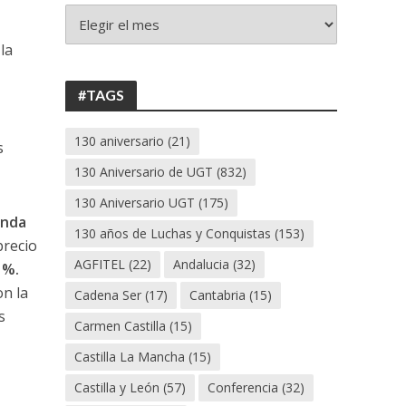
+
130
la
ANIVERSARIO
UGT
#TAGS
130 aniversario
(21)
s
130 Aniversario de UGT
(832)
130 Aniversario UGT
(175)
enda
130 años de Luchas y Conquistas
(153)
precio
AGFITEL
(22)
Andalucia
(32)
1%.
on la
Cadena Ser
(17)
Cantabria
(15)
s
Carmen Castilla
(15)
Castilla La Mancha
(15)
Castilla y León
(57)
Conferencia
(32)