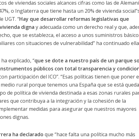
os de viviendas sociales alcances cifras como las de Alemani
7%, o Inglaterra que tiene hasta un 20% de vivienda social
de UGT. “
Hay que desarrollar reformas legislativas que
vivienda digna
y adecuada como un derecho real y que, ade
ho, que se establezca, el acceso a unos suministros básico
liares con situaciones de vulnerabilidad” ha continuado ella
ha explicado, “
que se dote a nuestro país de un parque so
instrumentos públicos con total transparencia y condicio
con participación del ICO”. “Esas políticas tienen que poner 
el medio rural porque tenemos una España que se está qued
po de política de vivienda destinada a esas zonas rurales pa
gares que contribuya a la integración y la cohesión de la
 implementar medidas para asegurar que nuestros mayores
iones dignas.
rera ha declarado
que “hace falta una política mucho más