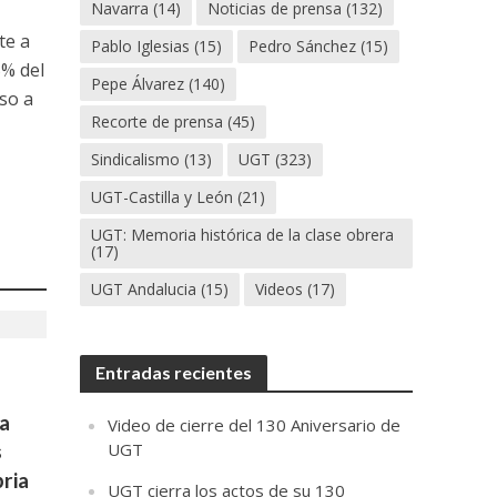
Navarra
(14)
Noticias de prensa
(132)
te a
Pablo Iglesias
(15)
Pedro Sánchez
(15)
5% del
Pepe Álvarez
(140)
so a
Recorte de prensa
(45)
Sindicalismo
(13)
UGT
(323)
UGT-Castilla y León
(21)
UGT: Memoria histórica de la clase obrera
(17)
UGT Andalucia
(15)
Videos
(17)
Entradas recientes
a
Video de cierre del 130 Aniversario de
UGT
s
ria
UGT cierra los actos de su 130