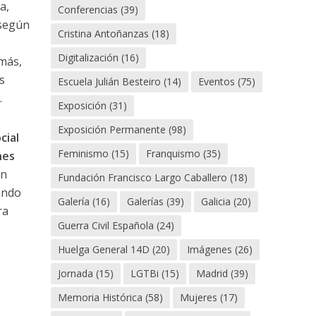
a,
Conferencias
(39)
”según
Cristina Antoñanzas
(18)
Digitalización
(16)
más,
s
Escuela Julián Besteiro
(14)
Eventos
(75)
.
Exposición
(31)
Exposición Permanente
(98)
cial
Feminismo
(15)
Franquismo
(35)
nes
en
Fundación Francisco Largo Caballero
(18)
ando
Galería
(16)
Galerías
(39)
Galicia
(20)
ra
Guerra Civil Española
(24)
Huelga General 14D
(20)
Imágenes
(26)
Jornada
(15)
LGTBi
(15)
Madrid
(39)
Memoria Histórica
(58)
Mujeres
(17)