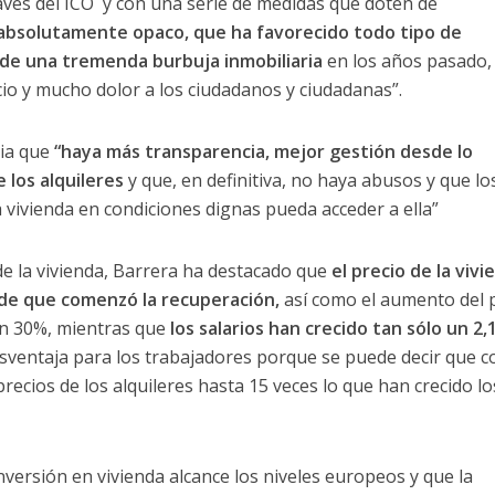
través del ICO y con una serie de medidas que doten de
absolutamente opaco, que ha favorecido todo tipo de
 de una tremenda burbuja inmobiliaria
en los años pasado, 
cio y mucho dolor a los ciudadanos y ciudadanas”.
ia que
“haya más transparencia, mejor gestión desde lo
e los alquileres
y que, en definitiva, no haya abusos y que lo
vivienda en condiciones dignas pueda acceder a ella”
e la vivienda, Barrera ha destacado que
el precio de la vivi
de que comenzó la recuperación,
así como el aumento del 
 un 30%, mientras que
los salarios han crecido tan sólo un 2,
sventaja para los trabajadores porque se puede decir que c
recios de los alquileres hasta 15 veces lo que han crecido lo
nversión en vivienda alcance los niveles europeos y que la