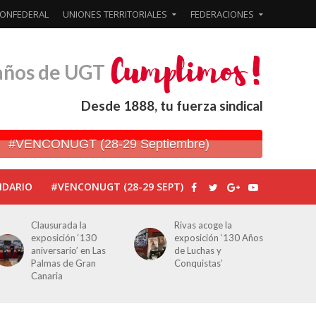
ONFEDERAL
UNIONES TERRITORIALES
FEDERACIONES
años de UGT
Desde 1888, tu fuerza sindical
#VENCONUGT (28-29 Septiembre)
NDARIO
#VENCONUGT (28-29 SEPT)
Rivas acoge la
Javier Bueno, el
exposición ‘130 Años
periodista asesinado
de Luchas y
por Franco por sus
Conquistas’
editoriales de prensa