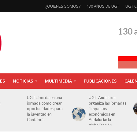
¿QUIÉNES SOMOS?
130 AÑOS DE UGT
UGT C
130 
ES
NOTICIAS
MULTIMEDIA
PUBLICACIONES
CALE
a
UGT Andalucía
Clausurada la
organiza las jornadas
exposición ‘130
a
“Impactos
aniversario’ en Las
económicos en
Palmas de Gran
Andalucía: la
Canaria
globalización
cuestionada”.