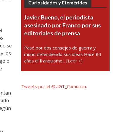
Curiosidades y Efemérides
Javier Bueno, el periodista
asesinado por Franco por sus
l
editoriales de prensa
bo
do se
Pasó por dos consejos de guerra y
y los
murió defendiendo sus ideas Hace 80
años el franquismo...
[Leer +]
ago o
e
Tweets por el @UGT_Comunica.
entan
lado
”según