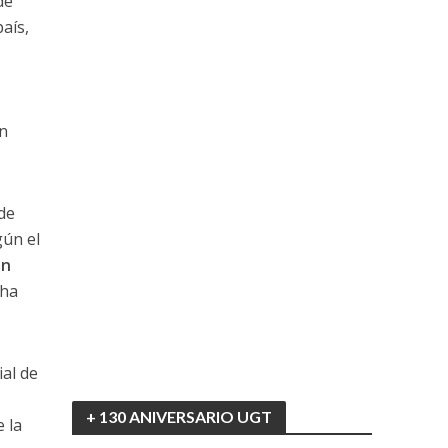
de
aís,
s
un
de
gún el
en
 ha
ial de
+ 130 ANIVERSARIO UGT
 la