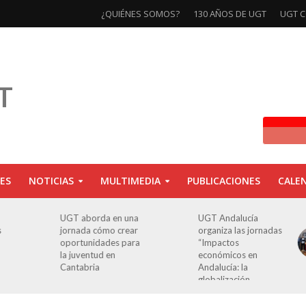
¿QUIÉNES SOMOS?
130 AÑOS DE UGT
UGT C
ES
NOTICIAS
MULTIMEDIA
PUBLICACIONES
CALE
en una
UGT Andalucía
Clausurada la
 crear
organiza las jornadas
exposición ‘130
s para
“Impactos
aniversario’ en Las
n
económicos en
Palmas de Gran
Andalucía: la
Canaria
globalización
cuestionada”.