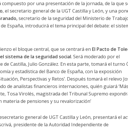
á compuesto por una presentación de la jornada, de la que s
no
, el secretario general de la UGT Castilla y León, y una pon
Granado,
secretario de la seguridad del Ministerio de Trabaj
de España, introducirá el tema principal del debate: el sist
ienzo el bloque central, que se centrará en
El Pacto de Tole
del sistema de la seguridad social
. Será moderado por el
e de Castilla, Julio González. En esta parte, tomará el turno
nomía y estadística del Banco de España, con la exposición
Situación, Perspectivas y Retos’. Después tomará el relevo J
do de analistas financieros internaciones, quién guiará ‘Más
nte, Tosa Virolés, magistrada del Tribunal Supremo expondrá
n materia de pensiones y su revalorización’
cesecretario general de UGT Castilla y León, presentará el ac
scrivá, presidente de la Autoridad Independiente de