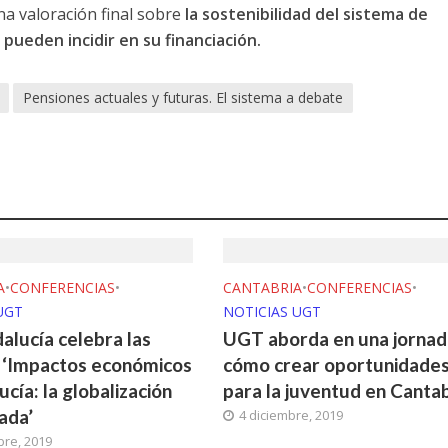
na valoración final sobre
la sostenibilidad del sistema de
pueden incidir en su financiación.
Pensiones actuales y futuras. El sistema a debate
A
•
CONFERENCIAS
•
CANTABRIA
•
CONFERENCIAS
•
UGT
NOTICIAS UGT
lucía celebra las
UGT aborda en una jornad
 ‘Impactos económicos
cómo crear oportunidade
cía: la globalización
para la juventud en Cantab
ada’
4 diciembre, 2019
bre, 2019