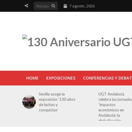
7 agosto, 2026
HOME
EXPOSICIONES
CONFERENCIAS Y DEBAT
a acoge la
UGT Andalucía
UGT aborda 
ición ‘130 años
celebra las jornadas
jornada cómo
has y
‘Impactos
oportunidade
stas’
económicos en
la juventud e
Andalucía: la
Cantabria
globalización
cuestionada’