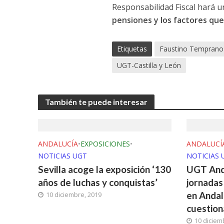
Responsabilidad Fiscal hará u
pensiones y los factores que 
Etiquetas
Faustino Temprano
UGT-Castilla y León
También te puede interesar
ANDALUCÍA
•
EXPOSICIONES
•
ANDALUCÍ
NOTICIAS UGT
NOTICIAS 
Sevilla acoge la exposición ‘130
UGT Anda
años de luchas y conquistas’
jornadas
en Andalu
10 diciembre, 2019
cuestion
10 diciem