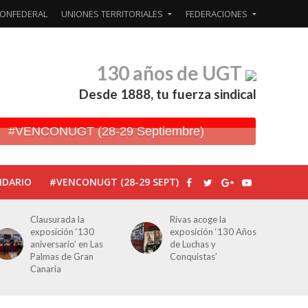
ONFEDERAL
UNIONES TERRITORIALES
FEDERACIONES
130 años de UGT
Desde 1888, tu fuerza sindical
#VENCONUGT (28-29 Septiembre)
NDARIO
#VENCONUGT (28-29 SEPT)
Rivas acoge la
Javier Bueno, el
exposición ‘130 Años
periodista asesinado
de Luchas y
por Franco por sus
Conquistas’
editoriales de prensa