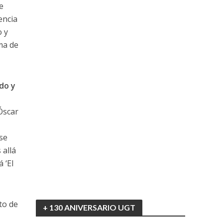
e
encia
o y
ema de
do y
 Óscar
ose
 allá
 ‘El
to de
+ 130 ANIVERSARIO UGT