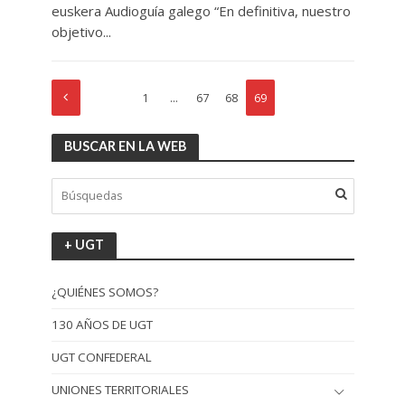
euskera Audioguía galego “En definitiva, nuestro
objetivo...
1
…
67
68
69
BUSCAR EN LA WEB
+ UGT
¿QUIÉNES SOMOS?
130 AÑOS DE UGT
UGT CONFEDERAL
UNIONES TERRITORIALES