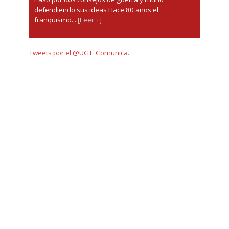
defendiendo sus ideas Hace 80 años el
franquismo...
[Leer +]
Tweets por el @UGT_Comunica.