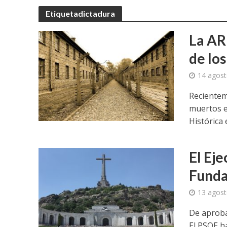
Etiquetadictadura
La AR
de lo
14 agost
Recientem
muertos e
Histórica e
El Eje
Funda
13 agost
De aproba
El PSOE h