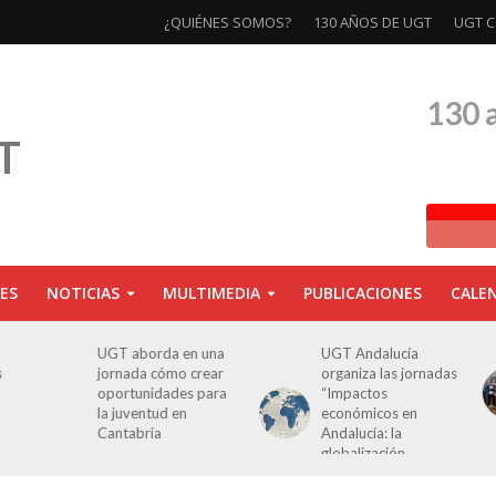
¿QUIÉNES SOMOS?
130 AÑOS DE UGT
UGT C
130 
ES
NOTICIAS
MULTIMEDIA
PUBLICACIONES
CALE
UGT aborda en una
UGT Andalucía
s
jornada cómo crear
organiza las jornadas
oportunidades para
“Impactos
la juventud en
económicos en
Cantabria
Andalucía: la
globalización
cuestionada”.