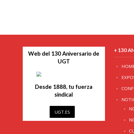
+ 130 A
Web del 130 Aniversario de
UGT
HOM
EXPO
Desde 1888, tu fuerza
CONF
sindical
NOTI
N
UGT.ES
N
C