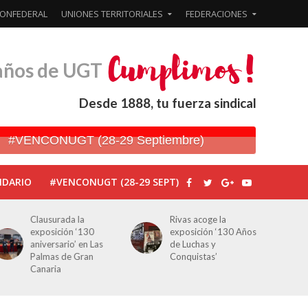
ONFEDERAL
UNIONES TERRITORIALES
FEDERACIONES
años de UGT
Desde 1888, tu fuerza sindical
#VENCONUGT (28-29 Septiembre)
NDARIO
#VENCONUGT (28-29 SEPT)
Clausurada la
Rivas acoge la
exposición ‘130
exposición ‘130 Años
aniversario’ en Las
de Luchas y
Palmas de Gran
Conquistas’
Canaria