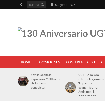
6 agosto, 2026
HOME
EXPOSICIONES
CONFERENCIAS Y DEBAT
ra en
Sevilla acoge la
UGT Andalucía
osición
exposición ‘130 años
celebra las jornada
e Luchas
de luchas y
‘Impactos
s’
conquistas’
económicos en
Andalucía: la
globalización
cuestionada’