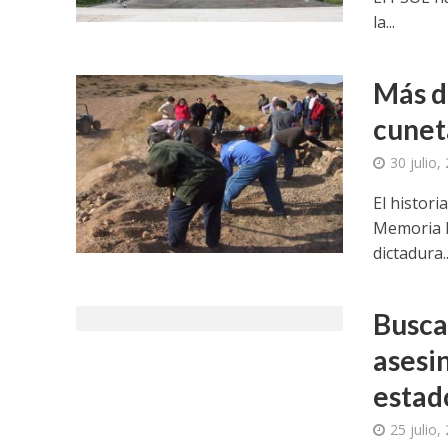
la...
Más d
cunet
30 julio,
El histori
Memoria Hi
dictadura..
Busca
asesi
estad
25 julio,