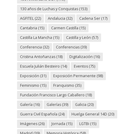
130 años de Luchas y Conquistas
(153)
AGFITEL
(22)
Andalucia
(32)
Cadena Ser
(17)
Cantabria
(15)
Carmen Castilla
(15)
Castilla La Mancha
(15)
Castilla y León
(57)
Conferencia
(32)
Conferencias
(39)
Cristina Antoñanzas
(18)
Digitalización
(16)
Escuela Julián Besteiro
(14)
Eventos
(75)
Exposición
(31)
Exposición Permanente
(98)
Feminismo
(15)
Franquismo
(35)
Fundación Francisco Largo Caballero
(18)
Galería
(16)
Galerías
(39)
Galicia
(20)
Guerra Civil Española
(24)
Huelga General 14D
(20)
Imágenes
(26)
Jornada
(15)
LGTBi
(15)
Madrid
(39)
Memoria Histórica
(58)