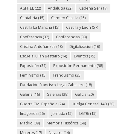
AGFITEL
(22)
Andalucia
(32)
Cadena Ser
(17)
Cantabria
(15)
Carmen Castilla
(15)
Castilla La Mancha
(15)
Castilla y León
(57)
Conferencia
(32)
Conferencias
(39)
Cristina Antoñanzas
(18)
Digitalización
(16)
Escuela Julián Besteiro
(14)
Eventos
(75)
Exposición
(31)
Exposición Permanente
(98)
Feminismo
(15)
Franquismo
(35)
Fundación Francisco Largo Caballero
(18)
Galería
(16)
Galerías
(39)
Galicia
(20)
Guerra Civil Española
(24)
Huelga General 14D
(20)
Imágenes
(26)
Jornada
(15)
LGTBi
(15)
Madrid
(39)
Memoria Histórica
(58)
Mujeres
(17)
Navarra
(14)