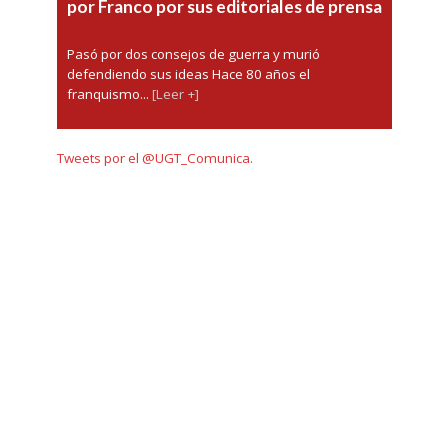
por Franco por sus editoriales de prensa
Pasó por dos consejos de guerra y murió
defendiendo sus ideas Hace 80 años el
franquismo...
[Leer +]
Tweets por el @UGT_Comunica.