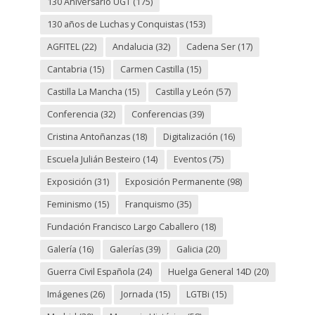
130 Aniversario UGT
(175)
130 años de Luchas y Conquistas
(153)
AGFITEL
(22)
Andalucia
(32)
Cadena Ser
(17)
Cantabria
(15)
Carmen Castilla
(15)
Castilla La Mancha
(15)
Castilla y León
(57)
Conferencia
(32)
Conferencias
(39)
Cristina Antoñanzas
(18)
Digitalización
(16)
Escuela Julián Besteiro
(14)
Eventos
(75)
Exposición
(31)
Exposición Permanente
(98)
Feminismo
(15)
Franquismo
(35)
Fundación Francisco Largo Caballero
(18)
Galería
(16)
Galerías
(39)
Galicia
(20)
Guerra Civil Española
(24)
Huelga General 14D
(20)
Imágenes
(26)
Jornada
(15)
LGTBi
(15)